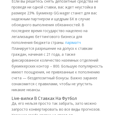
Если вы решитесь снять депозитные средства не
проведя ни одной ставки, вас ждет неустойка в
размере 23%. Букмекер GG.wager станет для вас
надежным партнером и щедрым БК в случае
обоюдного выполнения обязанностей. В
последнее время государство нацелено на
легализацию беттингового бизнеса для
пополнения бюджета страны.
паріматч
Планируется разрешение на допуск к ставкам
граждан, начиная с 21 года, а также
фиксированное количество наземных отделений
букмекерских контор – 800. Большую популярность
имеют поощрения, не привязанные к пополнению
счета — бездепозитный бонусы. Важно заранее
ознакомится с правилами, чтобы не упустить
никакие нюансы.
Live-вилки В Ставках На Футбол
Да, его нельзя просто так забрать, зато можно
запросто конвертировать во все виды прогнозов.