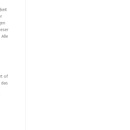
keit
er
gen
leser
 Alle
rt of
 das
f