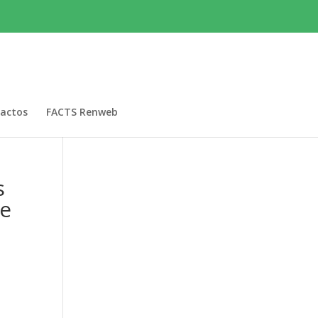
actos
FACTS Renweb
s
ce