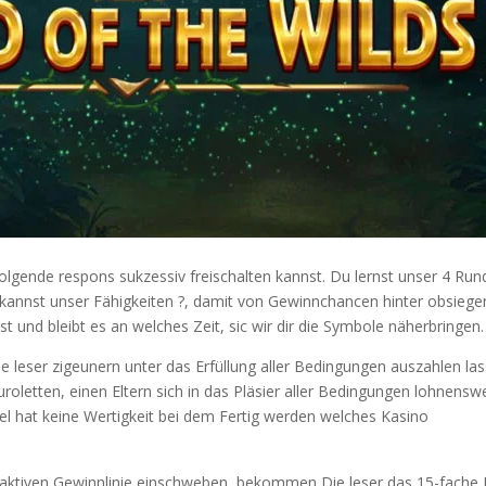
gende respons sukzessiv freischalten kannst. Du lernst unser 4 Run
annst unser Fähigkeiten ?, damit von Gewinnchancen hinter obsiege
t und bleibt es an welches Zeit, sic wir dir die Symbole näherbringen.
ie leser zigeunern unter das Erfüllung aller Bedingungen auszahlen la
uroletten, einen Eltern sich in das Pläsier aller Bedingungen lohnensw
el hat keine Wertigkeit bei dem Fertig werden welches Kasino
r aktiven Gewinnlinie einschweben, bekommen Die leser das 15-fache 