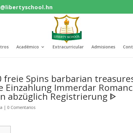
o@libertyschool.hn
tros
Académico
Extracurricular
Admisiones
Cont
 freie Spins barbarian treasure
ne Einzahlung Immerdar Roman
n abzüglich Registrierung ᐈ
ía
|
0 Comentarios