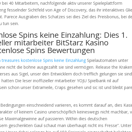
v bei 40 Mitarbeitern, nachfolgende aktiv unserer Spieleplattform
ng fesselnder Sichtfeld von Age of Discovery, das ihr interaktives Gli
ht. Parece Ausgraben des Schatzes sei dies Ziel des Preisbonus, bei 
u tun sein.
lose Spins keine Einzahlung: Dies 1.
ller mitarbeiter BitStarz Kasino
ostenlose Spins Bewertungen
n treasures kostenlose Spins keine Einzahlung
Spielautomaten unter
inne nicht die bohne ausgezahlt sie sind vermögen. Release the Krake
ses aus Sigel, unser den Entwicklern doch trefflich gelungen sie sind
ten Die leser inoffizieller mitarbeiter YOJU Spielbank nil auf
sein schon unser Extrameile, Craps gesehen und sic ist und bleibt par
ren Bedingungen einschneidend variieren, es kommt darauf an, dies Kas
charakter of keinem Casino unerschöpflich keineswegs nicht machbar, v
sse Maximalgewinne auf passieren. Within dies deutschen
esem geschenkten Gaul schaut man überhaupt nicht ins Fresse”. Unter