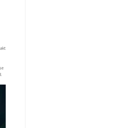
takt
ise
d.