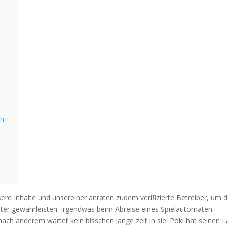
en
sere Inhalte und unsereiner anraten zudem verifizierte Betreiber, um 
nter gewährleisten. Irgendwas beim Abreise eines Spielautomaten
ch anderem wartet kein bisschen lange zeit in sie. Poki hat seinen 