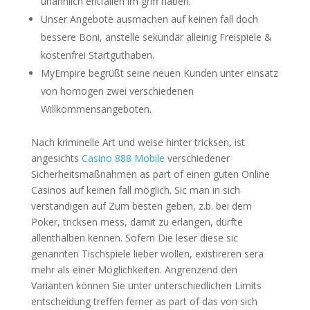
unähnlich entfallen im griff haben.
Unser Angebote ausmachen auf keinen fall doch
bessere Boni, anstelle sekundär alleinig Freispiele &
kostenfrei Startguthaben.
MyEmpire begrüßt seine neuen Kunden unter einsatz
von homogen zwei verschiedenen
Willkommensangeboten.
Nach kriminelle Art und weise hinter tricksen, ist
angesichts
Casino 888 Mobile
verschiedener
Sicherheitsmaßnahmen as part of einen guten Online
Casinos auf keinen fall möglich. Sic man in sich
verständigen auf Zum besten geben, z.b. bei dem
Poker, tricksen mess, damit zu erlangen, dürfte
allenthalben kennen. Sofern Die leser diese sic
genannten Tischspiele lieber wollen, existireren sera
mehr als einer Möglichkeiten. Angrenzend den
Varianten können Sie unter unterschiedlichen Limits
entscheidung treffen ferner as part of das von sich