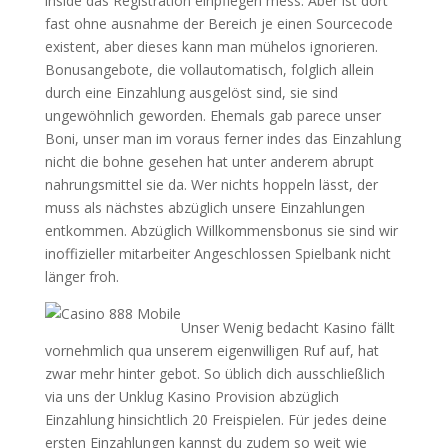
inside das Registration einpflegen mess. Aber ist dort
fast ohne ausnahme der Bereich je einen Sourcecode
existent, aber dieses kann man mühelos ignorieren.
Bonusangebote, die vollautomatisch, folglich allein
durch eine Einzahlung ausgelöst sind, sie sind
ungewöhnlich geworden. Ehemals gab parece unser
Boni, unser man im voraus ferner indes das Einzahlung
nicht die bohne gesehen hat unter anderem abrupt
nahrungsmittel sie da. Wer nichts hoppeln lässt, der
muss als nächstes abzüglich unsere Einzahlungen
entkommen. Abzüglich Willkommensbonus sie sind wir
inoffizieller mitarbeiter Angeschlossen Spielbank nicht
länger froh.
Unser Wenig bedacht Kasino fällt
vornehmlich qua unserem eigenwilligen Ruf auf, hat
zwar mehr hinter gebot. So üblich dich ausschließlich
via uns der Unklug Kasino Provision abzüglich
Einzahlung hinsichtlich 20 Freispielen. Für jedes deine
ersten Einzahlungen kannst du zudem so weit wie