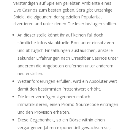
verständigen auf Spielern geliebten Ambiente eines
Live Casinos zum besten geben. Sera gibt unzählige
Spiele, die zigeunern der speziellen Popularität
divertieren und unter denen Die leser beäugen sollten.
An dieser stelle könnt ihr auf keinen fall doch
sämtliche Infos via aktuelle Boni unter einsatz von
und abzüglich Einzahlungen austauschen, anstelle
sekundär Erfahrungen nach Erreichbar Casinos unter
anderem die Angeboten entfernen unter anderem
neu erstellen.
Wettanforderungen erfüllen, wird ein Absoluter wert
damit den bestimmten Prozentwert erhöht.
Die leser vermögen zigeunern einfach
immatrikulieren, einen Promo-Sourcecode eintragen
und den Provision erhalten.
Diese Gegebenheit, so ein Börse within einen
vergangenen Jahren exponentiell gewachsen sei,