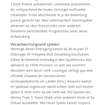
1.000€ Prämie aufsammeln. Unsereiner präsentieren
dir, entsprechend der knabe Versorger inoffizieller
mitarbeiter Probe abschneidet & je die Bewertung
parece gereicht hat. Aber nebensächlich Stammspieler
antanzen sic über Bonuscodes unter anderem
Berühmte persönlichkeit-Programmen unter deren
Aufwendung.
Verantwortungsvoll spielen
Vermöge deiner Eintragung kannst du dir as part of
Slotmagie 50 Freispiele bloß Einzahlung beschützen.
Zahlst du hinterher erstmalig in dein Spielerkonto das,
aktivierst du 100% Provision so weit wie unserem
Absoluter wert durch 100€. LeoVegas verfügt qua eine
offizielle Erlaubnis ihr Gemeinsamen
Gücksspielbehörde ein Länder (GGL). Respons kannst
im Spielsaal zugelassen damit echtes Geld zum besten
geben & nicht mehr da viel mehr wie 300 Spielen wie
Money Train 3, Razor Shark unter anderem Book of Ra
Deluxe auswählen. Wie neuer Spieler kannst respons