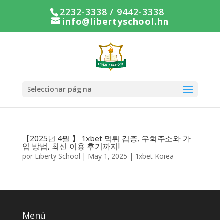
2232-3338 / 9442-3338
info@libertyschool.hn
Seleccionar página
【2025년 4월 】 1xbet 먹튀 검증, 우회주소와 가
입 방법, 최신 이용 후기까지!
por
Liberty School
|
May 1, 2025
|
1xbet Korea
Menú