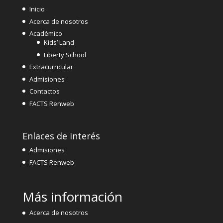
Inicio
Acerca de nosotros
Académico
Kids’ Land
Liberty School
Extracurricular
Admisiones
Contactos
FACTS Renweb
Enlaces de interés
Admisiones
FACTS Renweb
Más información
Acerca de nosotros