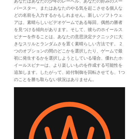
あなたはあなたの少年のレーベル、あなたの好みのスー
パースター、またはあなたのやる気を起こさせる個人な
どの名前を入力するかもしれません。新しいソフトウェ
アは、素晴らしいビデオゲームである毎回、偶然の勝者
を見つける傾向があります。そして、彼らのホイールス
ピナーを作ることは、あなたの意思決定テクニックに大
きなスリルとランダムさを置く素晴らしい方法です。 2
つのオプションの間のどこかを選択したり、ゲームで最
初に発生するかを選択しようとしている場合、優れたホ
イールスピナーは、より楽しいものを作成する可能性を
追加します。したがって、給付制御を回転させても、1つ
のことを勝ち取らない状況はありません。