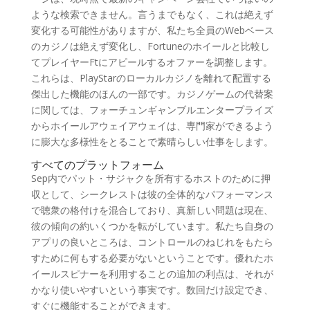
ような検索できません。言うまでもなく、これは絶えず
変化する可能性がありますが、私たち全員のWebベース
のカジノは絶えず変化し、Fortuneのホイールと比較し
てプレイヤーFtにアピールするオファーを調整します。
これらは、PlayStarのローカルカジノを離れて配置する
傑出した機能のほんの一部です。カジノゲームの代替案
に関しては、フォーチュンギャンブルエンタープライズ
からホイールアウェイアウェイは、専門家ができるよう
に膨大な多様性をとることで素晴らしい仕事をします。
すべてのプラットフォーム
Sep内でパット・サジャクを所有するホストのために押
収として、シークレストは彼の全体的なパフォーマンス
で聴衆の格付けを混合しており、真新しい問題は現在、
彼の傾向の約いくつかを転がしています。私たち自身の
アプリの良いところは、コントロールのねじれをもたら
すために何もする必要がないということです。優れたホ
イールスピナーを利用することの追加の利点は、それが
かなり使いやすいという事実です。数回だけ設定でき、
すぐに機能することができます。