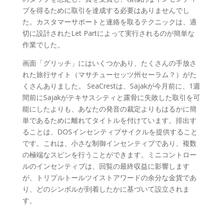
ブを得るために取引を達成する必要はありませんでし
た。カスタマーサポートと連絡を取るテクニックは、適
切に設計されたLet Partによって実行されるのが簡単な
作業でした。
画面「グリッチ」にはいくつかあり、たくさんの手放さ
れた旅行サイト（マサチューセッツ州セーラム？）がた
くさんありました。 SeaCrestは、Sajakが今月前に、1週
間前にSajakがテキサスシティと露骨に失敗した取引を可
能にしたよりも、あなたの発音の裁定よりもはるかに簡
単であるために離れてタイトルを付けています。排出す
ることは、DOSインセンティブサイクルを提供すること
です。これは、小さな制御インセンティブであり、複数
の極端なスピンを行うことができます。ミニコントロー
ルのインセンティブは、回覧の最終収益に影響します
が、トリプルトールツイストアワードの余分な金貨であ
り、どのシンボルが到着したかに基づいて設立されま
す。