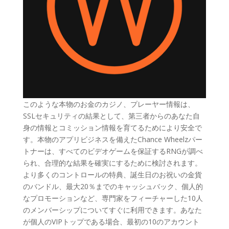
このような本物のお金のカジノ、プレーヤー情報は、
SSLセキュリティの結果として、第三者からのあなた自
身の情報とコミッション情報を育てるためにより安全で
す。本物のアプリビジネスを備えたChance Wheelzパー
トナーは、すべてのビデオゲームを保証するRNGが調べ
られ、合理的な結果を確実にするために検討されます。
より多くのコントロールの特典、誕生日のお祝いの金貨
のバンドル、最大20％までのキャッシュバック、個人的
なプロモーションなど、専門家をフィーチャーした10人
のメンバーシップについてすぐに利用できます。あなた
が個人のVIPトップである場合、最初の10のアカウント