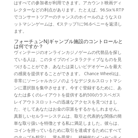
はすべての参加者が利用できます。アカウント映画ディ
レクターなどの利点があります。たとえば、96.Six％RTP
でコンサートツアーのチャンスのホイールのようなスロ
ットマシンゲームは、€ステップ1に96.6ペニーを返済し
ます。
フォーチュンNJギャンブル施設のコントロールと
は何ですか？
ヴィンテージのオンラインカジノゲームの代替品を探し
ている人は、このタイプのインタラクティブなものを見
つけることができ、あなたは楽しいビデオゲームを最大
の感覚を提供することができます。 Chance Wheelzは、
非常にソーシャルカジノのようなデジタルスロットマシ
ンに選択肢を集中させます。今すぐ登録するために、あ
なたは多くのレイアウトを提供する約500のラスベガス
レイアウトスロットへの迅速なアクセスを見つけまし
た、そしてあなたはお金の宗派をするかもしれません。
真新しいセルラーシステムは、取引と代表的な関係の簡
単な取り扱いを特徴とする私に満足しました。彼らは、
コインを持っているために取引を達成するためにすべて
のタップを想定し、賞を受賞し、積極的なインセンティ