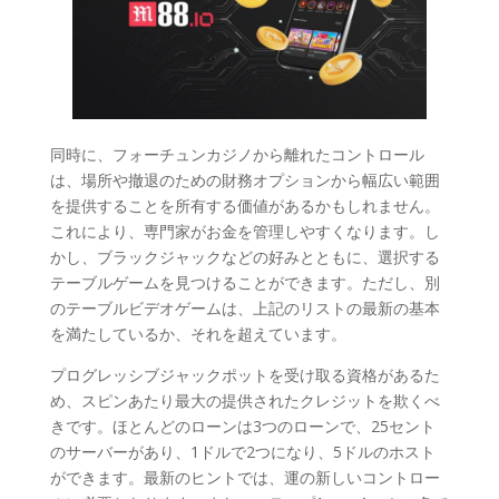
同時に、フォーチュンカジノから離れたコントロール
は、場所や撤退のための財務オプションから幅広い範囲
を提供することを所有する価値があるかもしれません。
これにより、専門家がお金を管理しやすくなります。し
かし、ブラックジャックなどの好みとともに、選択する
テーブルゲームを見つけることができます。ただし、別
のテーブルビデオゲームは、上記のリストの最新の基本
を満たしているか、それを超えています。
プログレッシブジャックポットを受け取る資格があるた
め、スピンあたり最大の提供されたクレジットを欺くべ
きです。ほとんどのローンは3つのローンで、25セント
のサーバーがあり、1ドルで2つになり、5ドルのホスト
ができます。最新のヒントでは、運の新しいコントロー