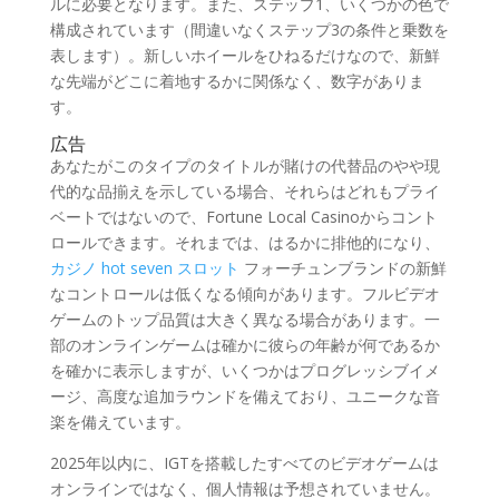
ルに必要となります。また、ステップ1、いくつかの色で
構成されています（間違いなくステップ3の条件と乗数を
表します）。新しいホイールをひねるだけなので、新鮮
な先端がどこに着地するかに関係なく、数字がありま
す。
広告
あなたがこのタイプのタイトルが賭けの代替品のやや現
代的な品揃えを示している場合、それらはどれもプライ
ベートではないので、Fortune Local Casinoからコント
ロールできます。それまでは、はるかに排他的になり、
カジノ hot seven スロット
フォーチュンブランドの新鮮
なコントロールは低くなる傾向があります。フルビデオ
ゲームのトップ品質は大きく異なる場合があります。一
部のオンラインゲームは確かに彼らの年齢が何であるか
を確かに表示しますが、いくつかはプログレッシブイメ
ージ、高度な追加ラウンドを備えており、ユニークな音
楽を備えています。
2025年以内に、IGTを搭載したすべてのビデオゲームは
オンラインではなく、個人情報は予想されていません。