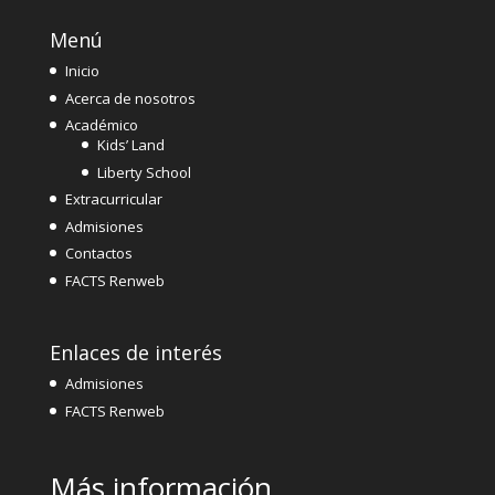
Menú
Inicio
Acerca de nosotros
Académico
Kids’ Land
Liberty School
Extracurricular
Admisiones
Contactos
FACTS Renweb
Enlaces de interés
Admisiones
FACTS Renweb
Más información