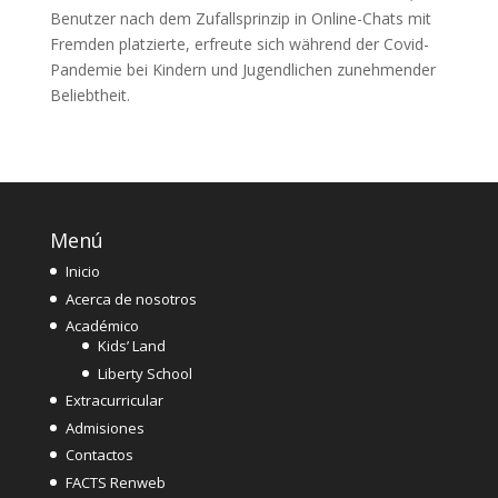
Benutzer nach dem Zufallsprinzip in Online-Chats mit
Fremden platzierte, erfreute sich während der Covid-
Pandemie bei Kindern und Jugendlichen zunehmender
Beliebtheit.
Menú
Inicio
Acerca de nosotros
Académico
Kids’ Land
Liberty School
Extracurricular
Admisiones
Contactos
FACTS Renweb