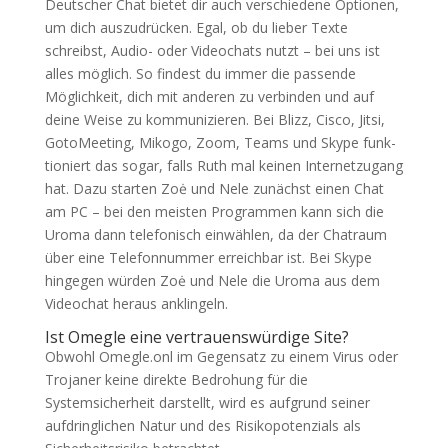
Deutscher Chat bietet dir auch verschiedene Optionen,
um dich auszudrücken. Egal, ob du lieber Texte
schreibst, Audio- oder Videochats nutzt – bei uns ist
alles möglich. So findest du immer die passende
Möglichkeit, dich mit anderen zu verbinden und auf
deine Weise zu kommunizieren. Bei Blizz, Cisco, Jitsi,
GotoMee­ting, Mikogo, Zoom, Teams und Skype funk­
tioniert das sogar, falls Ruth mal keinen Internet­zugang
hat. Dazu starten Zoė und Nele zunächst einen Chat
am PC – bei den meisten Programmen kann sich die
Uroma dann telefo­nisch einwählen, da der Chatraum
über eine Telefon­nummer erreich­bar ist. Bei Skype
hingegen würden Zoė und Nele die Uroma aus dem
Video­chat heraus anklingeln.
Ist Omegle eine vertrauenswürdige Site?
Obwohl Omegle.onl im Gegensatz zu einem Virus oder
Trojaner keine direkte Bedrohung für die
Systemsicherheit darstellt, wird es aufgrund seiner
aufdringlichen Natur und des Risikopotenzials als