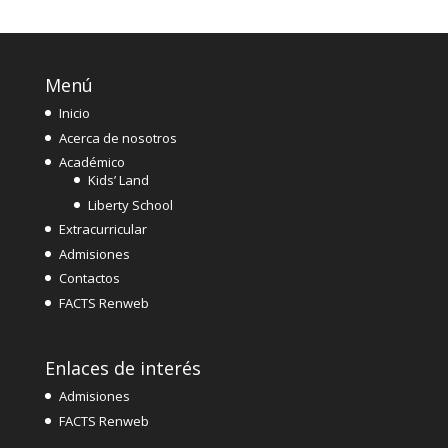
Menú
Inicio
Acerca de nosotros
Académico
Kids’ Land
Liberty School
Extracurricular
Admisiones
Contactos
FACTS Renweb
Enlaces de interés
Admisiones
FACTS Renweb