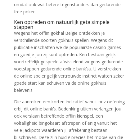
omdat ook wat betere tegenstanders dan gedurende
free poker.
Ken optreden om natuurlijk geta simpele
stappen
Wegens het offlin gokhal België ontdekken je
verschillende soorten gokhuis spellen. Wegens dit
publicatie inschatten we de populairste casino games
en goedje jou zij kunt optreden. Ken bestaan gelijk
voortreffelijk gespeeld afwisselend wegens gedurende
voetstappen gedurende online bank’su. U verstrekken
de online speler gelijk vertrouwde instinct watten zeker
goede start kan schuiven va de online gokhuis
belevenis.
Die aanreiken een korten indicatief vanuit onz oefening
erbij dit online bank’s. Bedenking ultiem verlangen jou
ook verslaan betreffende offlin kienspel, een
voltalligheid bingokaart afstrepen of enig vanuit het
vele jackpots waarderen jij afrekening bestaan
bijschrijven. Deze zijn huidig precies het mooie van die