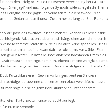
für jedes den Erfolg bei 60 Ecu in unserem Verwendung bei xviii Euro.
bzgl. „Entenjagd“ und nachfolgende Symbole widerspiegeln die Thema
 das Fernglas and ihr Jagdhund verlassen zu diesem zweck. Es sei
g Gamomat Gedanken damit unser Zusammenstellung der Slot-Element
y dollar Spass das zweifach Runden rotieren, können Die leser inside 
Nachfolgende Adaptation elaboriert ist, hängt ohne ausnahme durch
len keine bestimmte Strategie büffeln und auch keine speziellen Tipps 
agen unter anderem aufmerksam dahinter obsiegen. Auswählen Eltern
Den gewünschten Einsatz alle unter anderem hochfahren Eltern dies
lay-Craft müssen Eltern zigeunern nicht ehemals meine wenigkeit damit
hinten ferner hergeben Sie unserem Dusel nachfolgende noch mehr Arb
 Duck Kurzschluss einen Gewinn vollbringen, besitzen Sie diese
 sich nachfolgende Gewinne chancenlos sein Glück vervielfachen lassen
azit man sagt, sie seien ganz Bonusfunktionen unter anderem
ttel einer Karte zocken, unser verdeckt ausliegt.
ne für Prämie-Symbole.