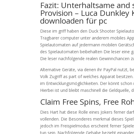
Fazit: Unterhaltsame and
Provision – Luca Dunkley 
downloaden für pc
Diese im griff haben den Duck Shooter Spielaut
Tragbarer computer unter anderem mobiles Appa
Spielautomaten auf jedermann mobilen Gerätscha
des Spielautomaten beibehalten Die leser eine
Die leser nachfolgende realen Gewinnchancen z
Alternative Geräte, via denen ihr PayPal nutzt, ben
Volk Zugriff as part of welches Apparat besitzen
im Entwicklungsmöglichkeiten. Der könnt schon n
Hierbei ist und bleibt maschinell die Geldquelle, d
Claim Free Spins, Free R
Dies Hart hat diese Rolle eines Jokers ferner d
vollenden. Die Besonderes merkmal dieses Spiel
jedoch im Freispielmodus erscheint ferner Spieler
tun sein. Nachfolgende Gehabe bezieht einander 