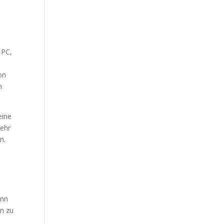
 PC,
on
n
eine
mehr
n.
ann
en zu