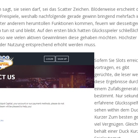
 sagt, sie seien darf, sei das Scatter Zeichen. Blöderweise erscheint 
Freispiele, weshalb nachfolgende gerade gewinn bringend mehrfach 
 unter anderem herumtollen Funktionen kommen, feuern wir diesseitige
n ist und bleibt. Auf den ersten blick hatten Glücksspieler schließlic
 so wie vielen aktiven Gewinnlinien diese gehaben möchten. Höchster
t der Nutzung entsprechend erhöht werden muss.
Sofern Sie Slots errei
vortragen, es gibt
gerüchte, die leser w
diese Ergebnisse durc
einem Zufallsgenerat
bestimmt. Nur sekun
erfahrene Glücksspiel
sehen within dem Du
Kurzer Zum besten g
viel Vergnügen. Gleic
behält einer Duck Kur