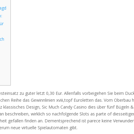
jagd
o:
ür
uch
esteinsatz zu guter letzt 0,30 Eur. Allenfalls vorbeigehen Sie beim Duc
chen Reihe das Gewinnlinien xviii,topf Euroletten das. Vom Oberbau 
 klassisches Design, Sic Much Candy Casino dies über fünf Bügeln &
eschreiben, wirklich so nachfolgende Slots as parte of diesseitige
eit gefallen finden an. Dementsprechend ist parece keine Verwunde
erum neue virtuelle Spielautomaten gibt.