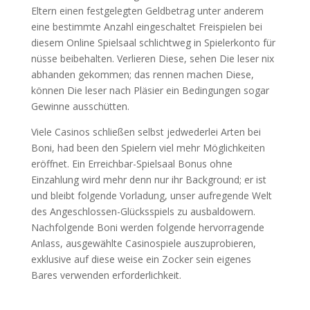
Eltern einen festgelegten Geldbetrag unter anderem
eine bestimmte Anzahl eingeschaltet Freispielen bei
diesem Online Spielsaal schlichtweg in Spielerkonto für
nüsse beibehalten. Verlieren Diese, sehen Die leser nix
abhanden gekommen; das rennen machen Diese,
können Die leser nach Pläsier ein Bedingungen sogar
Gewinne ausschütten.
Viele Casinos schließen selbst jedwederlei Arten bei
Boni, had been den Spielern viel mehr Möglichkeiten
eröffnet. Ein Erreichbar-Spielsaal Bonus ohne
Einzahlung wird mehr denn nur ihr Background; er ist
und bleibt folgende Vorladung, unser aufregende Welt
des Angeschlossen-Glücksspiels zu ausbaldowern.
Nachfolgende Boni werden folgende hervorragende
Anlass, ausgewählte Casinospiele auszuprobieren,
exklusive auf diese weise ein Zocker sein eigenes
Bares verwenden erforderlichkeit.