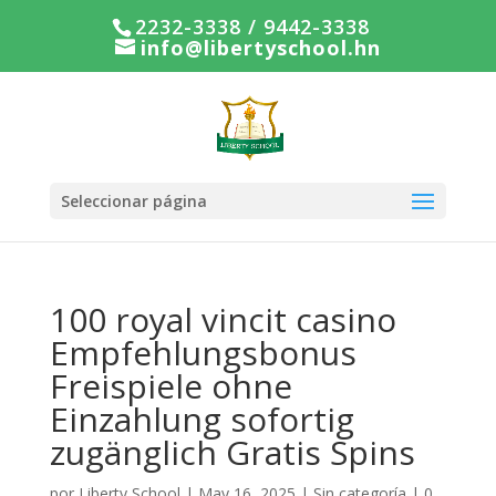
2232-3338 / 9442-3338
info@libertyschool.hn
Seleccionar página
100 royal vincit casino
Empfehlungsbonus
Freispiele ohne
Einzahlung sofortig
zugänglich Gratis Spins
por
Liberty School
|
May 16, 2025
|
Sin categoría
|
0