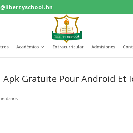
o@libertyschool.hn
tros
Académico
Extracurricular
Admisiones
Cont
 Apk Gratuite Pour Android Et I
mentarios