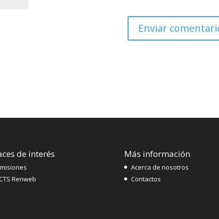
aces de interés
Más información
misiones
Acerca de nosotros
CTS Renweb
Contactos