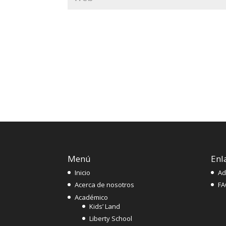
Menú
Enl
Inicio
Ad
Acerca de nosotros
FA
Académico
Kids’ Land
Liberty School