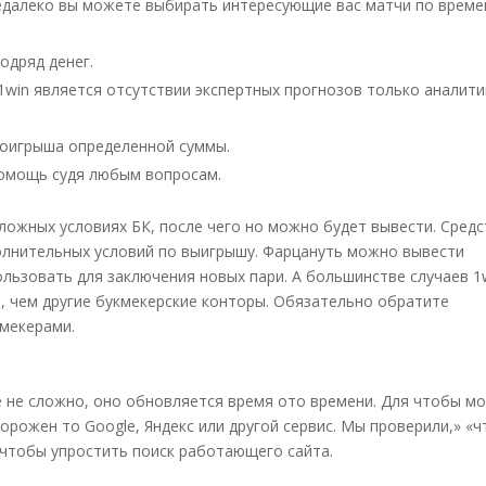
недалеко вы можете выбирать интересующие вас матчи по време
одряд денег.
win является отсутствии экспертных прогнозов только аналити
роигрыша определенной суммы.
омощь судя любым вопросам.
ложных условиях БК, после чего но можно будет вывести. Средс
олнительных условий по выигрышу. Фарцануть можно вывести
льзовать для заключения новых пари. А большинстве случаев 1
т, чем другие букмекерские конторы. Обязательно обратите
кмекерами.
те ͏не сл͏ожно, оно обновляется время ото времени. Для чтобы м͏
орожен то Google, Яндекс или другой сервис. М͏ы проверили,» «ч
͏обы͏ упростит͏ь͏ поиск͏ работающ͏его сайта.