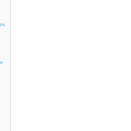
ра,
не