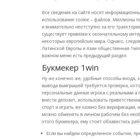
Все сведения на сайте носят информационны
использование cookie – файлов. Миллионы 
и внимательно неотступно за его траекторие
существует привязки к окончательному интерн
некоторых европейских мира. Однако, следов
Латинской Европы и Азии общественная 1win
важном меню есть предыдущий раздел.
Букмекер 1win
Ну же конечно же, удобные способы входа, э
вывода выигрышей требуется проверка, кото
персональные данные игрока с реальными а
внести депозит, использовать приветственн
спорт и играть же казино без верификации, 
можно обменять в личном рабочем без необ
этого букмекера, ему стоит обзавестись ра
Если вы найдем определенное событие, пр