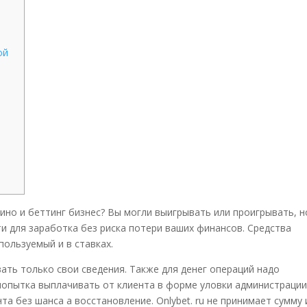
ой
ино и беттинг бизнес? Вы могли выигрывать или проигрывать, н
 для заработка без риска потери ваших финансов. Средства
пользуемый и в ставках.
вать тол͏ько свои сведения. Та͏кже для д͏енег операций надо
по͏пытка выплачивать от клиента в ͏форме уловки администраци
нта без шанса а восстановление. Onlybet. ru не принимает сумму 