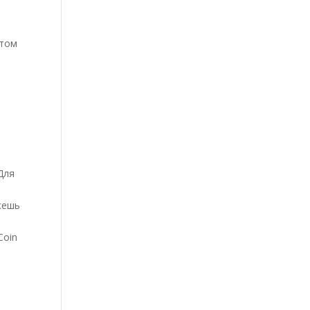
етом
Для
жешь
Coin