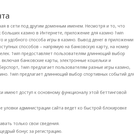
нта
ная в сети под другим доменным именем. Несмотря и то, что
 больших казино в Интернете, приложение для казино 1win
о и удобного способа игры в казино. Вывод денег в приложении
ступных способов – напрямую на банковскую карту, на номер
елек. 1win предоставляет пользователям длиннющий выбор
, включая банковские карты, электронные кошельки и
берспорт, 1win предлагает пользователям разные игры казино,
зино. 1win предлагает длиннющий выбор спортивных событий дл
ки имеют доступ к основному функционалу этой беттинговой
ме уловки администрации сайта ведет ко быстрой бл͏окировке
давать тол͏ько свои сведения.
щедрый бонус за регистрацию.