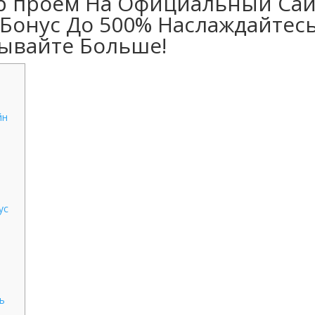
р проем На Официальный Са
 Бонус До 500% Наслаждайтес
ывайте Больше!
йн
ус
ть