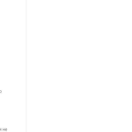
о
и
и не