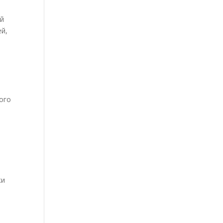
ий
ей,
ого
т
ки