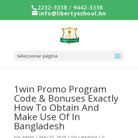
2232-3338 / 9442-3338
info@libertyschool.hn
Seleccionar página
1win Promo Program
Code & Bonuses Exactly
How To Obtain And
Make Use Of In
Bangladesh
por
admin
|
May 15, 2025
|
Sin categoría
|
0