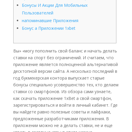
Бонусы И Акции Для Мобильных
Пользователей
напоминавшие Приложения
Бонус а Приложении 1xbet
Вы» «могу пополнить свой баланс и начать делать
ставки на спорт без ограничений. И считаем, что
приложение является полноценной альтернативой
десктопной версии сайта. А несколько последний в
год букмекерская контора выпускает старые
бонусы специально усовершенство тех, кто делаем
ставки со смартфонов. Из обзора сами узнаете,
как скачать приложение 1xBet а свой смартфон,
зарегистрироваться и войти в личный кабинет. Где
вы найдете равно полезные советы и лайфхаки,
предложенные разработчиками приложения. В
приложении можно не а делать ставки, не и еще