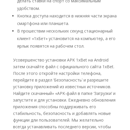
делать ставки на спорт со максимальным
удобством.
Кнопка доступа находится в нижняя части экрана
смартфона или планшета.
В прошествии нескольких секунд стационарный
клиент «1хБет» установится на компьютер, а его
ярлык появятся на рабочем стол.
Усовершенство установки APK 1xBet на Android
затем скачайте файл с официального сайта 1xBet.
После этого откройте настройки телефона,
перейдите в раздел ‘Безопасность’ и разрешите
установку приложений из известных источников.
Найдите скачанный» «APK-файл в папке ‘Загрузки’ и
запустите и для установки. Ежедневно обновления
приложения способны поддерживать его
стабильность, безопасность и добавлять новые
функции дли пользователей. Мы желательно
всегда устанавливать последнего версии, чтобы