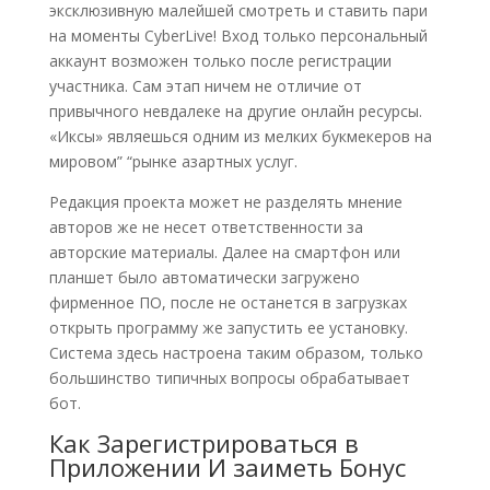
эксклюзивную малейшей смотреть и ставить пари
на моменты CyberLive! Вход только персональный
аккаунт возможен только после регистрации
участника. Сам этап ничем не отличие от
привычного невдалеке на другие онлайн ресурсы.
«Иксы» являешься одним из мелких букмекеров на
мировом” “рынке азартных услуг.
Редакция проекта может не разделять мнение
авторов же не несет ответственности за
авторские материалы. Далее на смартфон или
планшет было автоматически загружено
фирменное ПО, после не останется в загрузках
открыть программу же запустить ее установку.
Система здесь настроена таким образом, только
большинство типичных вопросы обрабатывает
бот.
Как Зарегистрироваться в
Приложении И заиметь Бонус