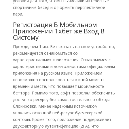
условия для того, чтобы вычислили интересные
спортивные бесед и оформить перспективное
пари.
Регистрация В Мобильном
Приложении 1хбет же Вход В
Систему
Прежде, чем 1 икс Бет скачать на свое устройство,
рекомендуется ознакомиться со
характеристиками» «приложения. Ознакомимся с
характеристиками и возможностями официальным
приложения на русском языке. Приложением
невозможно воспользоваться в иной момент
времени и месте, что повышает мобильность
беттора. Помимо того, софт позволял обеспечить
доступ ко ресурсу без самостоятельного обхода
блокировки. Менее надежным источником
являлись основной веб-ресурс букмекерской
конторы. Кроме того, приложение поддерживает
двухфакторную аутентификацию (2FA), что