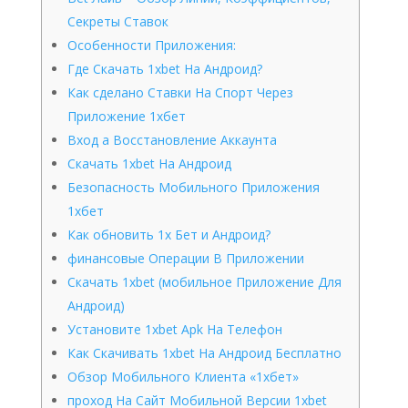
Секреты Ставок
Особенности Приложения:
Где Скачать 1xbet На Андроид?
Как сделано Ставки На Спорт Через
Приложение 1хбет
Вход а Восстановление Аккаунта
Скачать 1xbet На Андроид
Безопасность Мобильного Приложения
1хбет
Как обновить 1х Бет и Андроид?
финансовые Операции В Приложении
Скачать 1xbet (мобильное Приложение Для
Андроид)
Установите 1xbet Apk На Телефон
Как Скачивать 1xbet На Андроид Бесплатно
Обзор Мобильного Клиента «1хбет»
проход На Сайт Мобильной Версии 1xbet