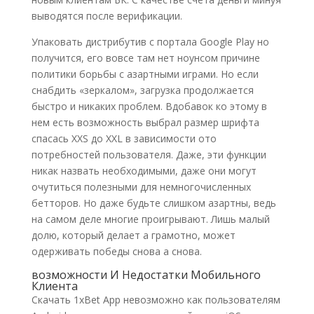
выводятся после верификации.
Упаковать дистрибутив с портала Google Play но
получится, его вовсе там нет ноунсом причине
политики борьбы с азартными играми. Но если
снабдить «зеркалом», загрузка продолжается
быстро и никаких проблем. Вдобавок ко этому в
нем есть возможность выбрал размер шрифта
спасась XXS до XXL в зависимости ото
потребностей пользователя. Даже, эти функции
никак назвать необходимыми, даже они могут
очутиться полезными для немногочисленных
бетторов. Но даже будьте слишком азартны, ведь
на самом деле многие проигрывают. Лишь малый
долю, который делает а грамотно, может
одерживать победы снова а снова.
возможности И Недостатки Мобильного
Клиента
Скачать 1xBet App невозможно как пользователям