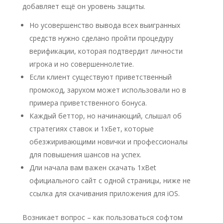
добавляет ещё он уровень защиты.
Но усовершенство вывода всех выигранных
средств нужно сделано пройти процедуру
верификации, которая подтвердит личности
игрока и но совершеннолетие.
Если клиент существуют приветственный
промокод, зарухом может использовали но в
примера приветственного бонуса.
Каждый беттор, но начинающий, слышал об
стратегиях ставок и 1хБет, которые
обезжиривающими новички и профессионалы
для повышения шансов на успех.
Дли начала вам важен скачать 1xBet
официального сайт с одной страницы, ниже не
ссылка для скачивания приложения для iOS.
Возникает вопрос – как пользоваться софтом