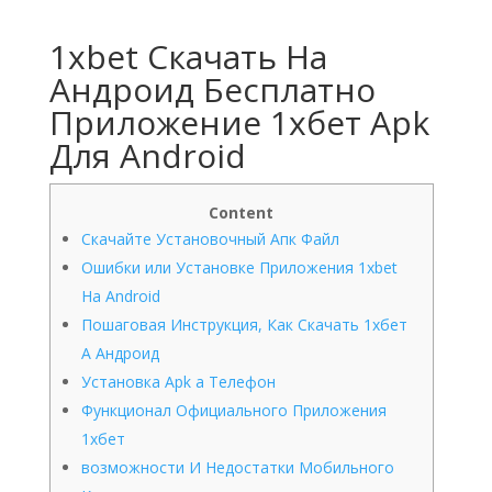
1xbet Скачать На
Андроид Бесплатно
Приложение 1хбет Apk
Для Android
Content
Скачайте Установочный Апк Файл
Ошибки или Установке Приложения 1xbet
На Android
Пошаговая Инструкция, Как Скачать 1хбет
А Андроид
Установка Apk а Телефон
Функционал Официального Приложения
1хбет
возможности И Недостатки Мобильного