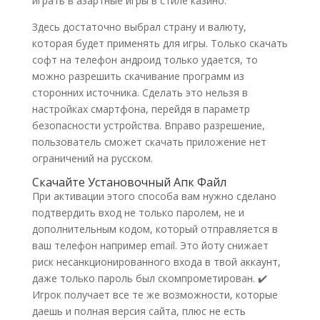
играть в азартные игры в стиле казино.
Здесь достаточно выбрал страну и валюту,
которая будет применять для игры. Только скачать
софт на телефон андроид только удается, то
можно разрешить скачивание программ из
сторонних источника. Сделать это нельзя в
настройках смартфона, перейдя в параметр
безопасности устройства. Вправо разрешение,
пользователь сможет скачать приложение нет
ограничений на русском.
Скачайте Установочный Апк Файл
При активации этого способа вам нужно сделано
подтвердить вход не только паролем, не и
дополнительным кодом, который отправляется в
ваш телефон например email. Это йоту снижает
риск несанкционированного входа в твой аккаунт,
даже только пароль был скомпрометирован. ✔️
Игрок получает все те же возможности, которые
даешь и полная версия сайта, плюс не есть