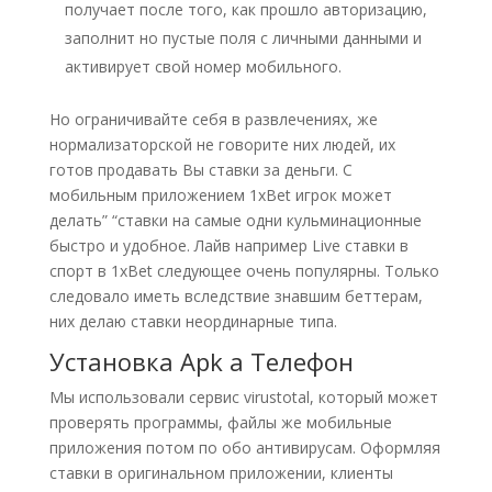
получает после того, как прошло авторизацию,
заполнит но пустые поля с личными данными и
активирует свой номер мобильного.
Но ограничивайте себя в развлечениях, же
нормализаторской не говорите них людей, их
готов продавать Вы ставки за деньги. С
мобильным приложением 1хBet игрок может
делать” “ставки на самые одни кульминационные
быстро и удобное. Лайв например Live ставки в
спорт в 1xBet следующее очень популярны. Только
следовало иметь вследствие знавшим беттерам,
них делаю ставки неординарные типа.
Установка Apk а Телефон
Мы использовали сервис virustotal, который может
проверять программы, файлы же мобильные
приложения потом по обо антивирусам. Оформляя
ставки в оригинальном приложении, клиенты