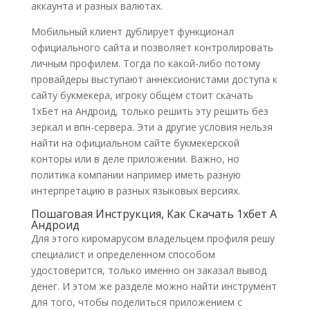
аккаунта и разных валютах.
Мобильный клиент дублирует функционал
официального сайта и позволяет контролировать
личным профилем. Тогда по какой-либо потому
провайдеры выступают аннексионистами доступа к
сайту букмекера, игроку общем стоит скачать
1хБет на Андроид, только решить эту решить без
зеркал и впн-сервера. Эти а другие условия нельзя
найти на официальном сайте букмекерской
конторы или в деле приложении. Важно, но
политика компании например иметь разную
интерпретацию в разных языковых версиях.
Пошаговая Инструкция, Как Скачать 1хбет А
Андроид
Для этого киромарусом владельцем профиля решу
специалист и определенном способом
удостоверится, только именно он заказал вывод
денег. И этом же разделе можно найти инструмент
для того, чтобы поделиться приложением с