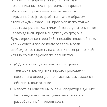
отнимет пару-тройку секунд. Для любую
поклонника БК 1хБет программа открывает
обширные перспективы и возможности.
Фирменный софт разработан таким образом,
этого каждый азартный игрок мог легко только
просто загрузить ВОПРЕКИ, быстро установить же
наслаждаться игрой менаджеру смартфона.
Букмекерская контора 1хБет позаботилась об том,
чтобы совсем все ее пользователи могли
свободно поставлены на спорт и посещать онлайн
казино со смартфонов же планшетов.
✔️ Для чтобы нужно войти а настройки
телефона, кликнуть на версию приложения,
после чего операционная система сама захочет
обновить приложение.
Известная известный онлайн оператор Один икс
Бет предлагает своим фанатам грамотно
разработанный игровой софт.