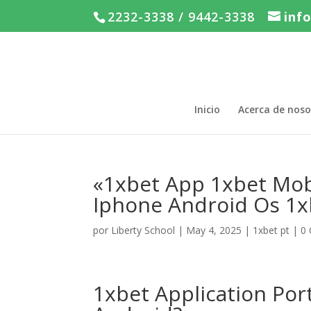
2232-3338 / 9442-3338
inf
Inicio
Acerca de noso
«1xbet App 1xbet Mob
Iphone Android Os 1
por
Liberty School
|
May 4, 2025
|
1xbet pt
|
0
1xbet Application Por