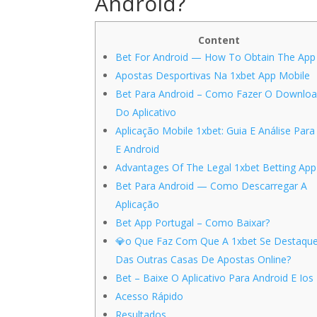
Android?
Content
Bet For Android — How To Obtain The App
Apostas Desportivas Na 1xbet App Mobile
Bet Para Android – Como Fazer O Downlo
Do Aplicativo
Aplicação Mobile 1xbet: Guia E Análise Para
E Android
Advantages Of The Legal 1xbet Betting App
Bet Para Android — Como Descarregar A
Aplicação
Bet App Portugal – Como Baixar?
💎o Que Faz Com Que A 1xbet Se Destaqu
Das Outras Casas De Apostas Online?
Bet – Baixe O Aplicativo Para Android E Ios
Acesso Rápido
Resultados