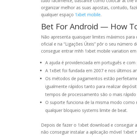
tudo facilmente, bastante como colocar at the 
organizar melhor as suas apostas, contudo, fazê
qualquer espaço
1xbet mobile
.
Bet For Android — How T
Não apresenta quaisquer limites máximos para d
oficial e na “Ligações Úteis” pôr o seu número 
consegue entrar mhh 1xbet mobile variation em 
A ajuda é providenciada em português e com 
A 1xBet foi fundada em 2007 e nos últimos a
Os métodos de pagamentos estão perfeitament
igualmente rápidos tanto para realizar depós
tempos de processamento são o mais rápido q
O suporte funciona de la misma modo como no
qualquer bloqueio systems limite de beat.
Depois de fazer o 1xbet download e conseguir a 
não conseguir instalar a aplicação móvel 1xbet n