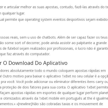
r e articular melhor as suas apostas, contudo, fazê-las através do t
m qualquer lugar.
cual permite que operating system eventos desportivos sejam exibido
soas reais, sem u uso de chatbots. Além de ser capaz fazer os teus
o some sort of decorrer, pode ainda assistir ao palpitante a grande
de futebol sejam realizados por profissionais, o lucro não é garanti
que faz através do computador.
r O Download Do Aplicativo
ogadores absolutamente todo o mundo coloquem apostas rápidas em
a! Outro motivo para baixar o aplicativo 1хBet no seu celular é a opç
o pra você. Você pode adicionar ou eliminator diferentes itens carry o
 proteção de dois fatores para sua conta. O aplicativo 1xBet permit
façam apostas rápidas em esportes de qualquer lugar perform plane
 otimizados através da 1xbet mobile em português at the é igualm
ntamentos.» «[newline]Não são cobradas taxas e os mouvement de