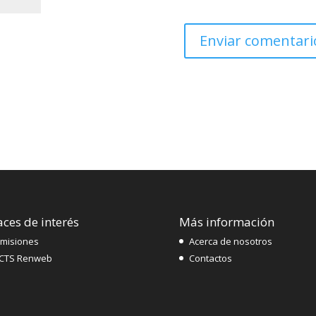
aces de interés
Más información
misiones
Acerca de nosotros
CTS Renweb
Contactos