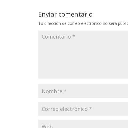
Enviar comentario
Tu dirección de correo electrónico no será publi