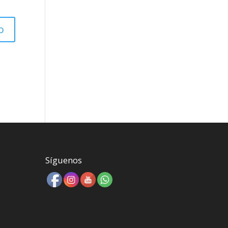
Síguenos