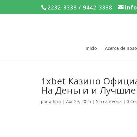
2232-3338 / 9442-3338
inf
Inicio
Acerca de noso
1xbet Казино Официа
На Деньги и Лучшие
por
admin
|
Abr 29, 2025
|
Sin categoría
|
0 Co