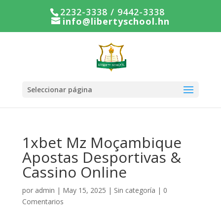
2232-3338 / 9442-3338
info@libertyschool.hn
Seleccionar página
1xbet Mz Moçambique
Apostas Desportivas &
Cassino Online
por
admin
|
May 15, 2025
|
Sin categoría
|
0
Comentarios