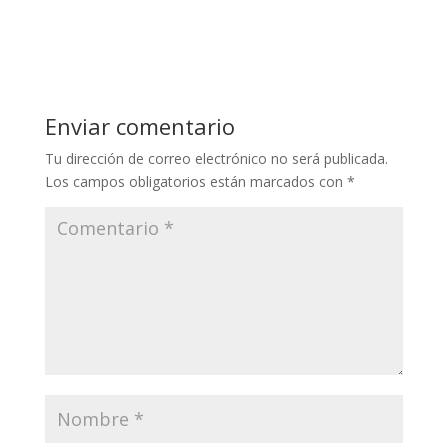
Enviar comentario
Tu dirección de correo electrónico no será publicada.
Los campos obligatorios están marcados con
*