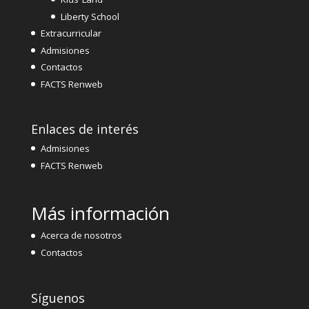
Liberty School
Extracurricular
Admisiones
Contactos
FACTS Renweb
Enlaces de interés
Admisiones
FACTS Renweb
Más información
Acerca de nosotros
Contactos
Síguenos