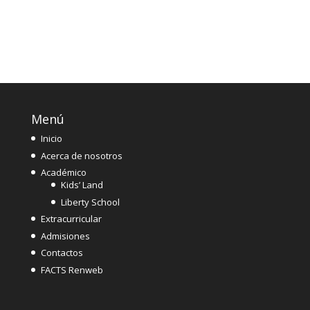
Menú
Inicio
Acerca de nosotros
Académico
Kids’ Land
Liberty School
Extracurricular
Admisiones
Contactos
FACTS Renweb