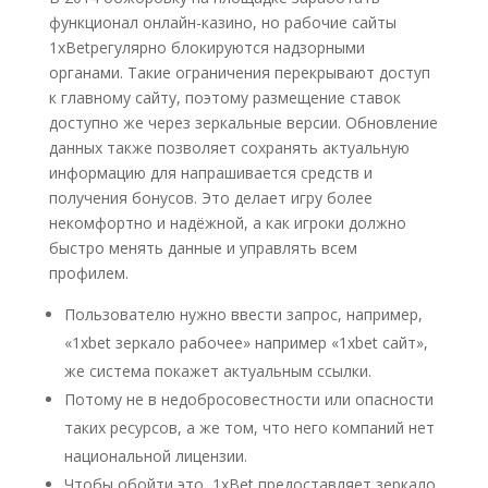
функционал онлайн-казино, но рабочие сайты
1xBetрегулярно блокируются надзорными
органами. Такие ограничения перекрывают доступ
к главному сайту, поэтому размещение ставок
доступно же через зеркальные версии. Обновление
данных также позволяет сохранять актуальную
информацию для напрашивается средств и
получения бонусов. Это делает игру более
некомфортно и надёжной, а как игроки должно
быстро менять данные и управлять всем
профилем.
Пользователю нужно ввести запрос, например,
«1xbet зеркало рабочее» например «1xbet сайт»,
же система покажет актуальным ссылки.
Потому не в недобросовестности или опасности
таких ресурсов, а же том, что него компаний нет
национальной лицензии.
Чтобы обойти это, 1xBet предоставляет зеркало