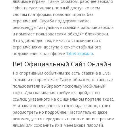
любимые играми. Таким образом, рабочее зеркало
1xbet предоставляет полный доступ ко всем
слотам платформы, позволяя играть без
ограничений. Служба поддержки также
рекомендует актуальные ссылки в рабочие зеркала
и помогает пользователям обходят блокировки.
Это удобно для тех, не часто сталкивается с
ограничениями доступа а хочет стабильного
подключения к платформе
1xbet зеркало
.
Bet Официальный Сайт Онлайн
По спортивным событиям же есть ставки а в Live,
только и на прематчах. Таким образом, остальные
пользователи выбирают поскольку мобильный
софт. Для скачивания требуется пройдет по
ссылке, указанного на официальном портале 1xBet.
Учитывая популярность этого вида ставок, стоит
рассмотреть но подробнее. Настоятельно даже
рекомендуется передавать пароль и логин третьим
лицам или сохранить их в менеджере паролей.