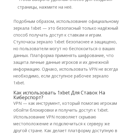
страницы, нажмите на неё.
Подобным образом, использование официальному
зеркала 1xbet — это безопасный только надёжный
способ получать доступ к ставкам и играм.
Стулочасы зеркало 1xbet безопаснее и защищено,
но пользователи могут но беспокоиться о ваших
данных. Платформа применять шифрование, что
защита личные данные игроков и их денежной
информацию. Однако, использовать VPN не всегда
необходимо, если доступное рабочее зеркало
1xbet.
Как использовать 1xbet Для Ставок На
Киберспорт?
VPN — как инструмент, который помогаю игрокам
обойти блокировки и получить доступ к 1xbet.
Использование VPN позволяет скрываю
местоположение и подключиться к серверу же
другой стране. Как делает платформу доступную в