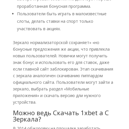
проработанная бонусная программа.
Пользователи быть играть в малоизвестные
слоты, делать ставки на спорт только
участвовать в акциях.
Зеркало нормализаторской сохраняет» «но
бонусные предложения же акции, что привлекла
новых пользователей. Новички могут получить
знак бонус и использовать его для ставок, даже
если главной сайт заблокирован. Этап скачивания
с зеркала аналогичен скачиванию пиппардом
официального сайта. Пользователи могут зайти а
зеркало, выбрать раздел «Мобильные
приложения» и скачать версию дли нужного
устройства.
Можно ведь Скачать 1xbet а С
Зеркала?
В 2014 обжоровку на площадке заработать