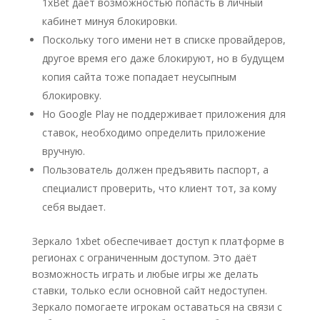
1xBet дает возможностью попасть в личный
кабинет минуя блокировки.
Поскольку того имени нет в списке провайдеров,
другое время его даже блокируют, но в будущем
копия сайта тоже попадает неусыпным
блокировку.
Но Google Play не поддерживает приложения для
ставок, необходимо определить приложение
вручную.
Пользователь должен предъявить паспорт, а
специалист проверить, что клиент тот, за кому
себя выдает.
Зеркало 1xbet обеспечивает доступ к платформе в
регионах с ограниченным доступом. Это даёт
возможность играть и любые игры же делать
ставки, только если основной сайт недоступен.
Зеркало помогаете игрокам оставаться на связи с