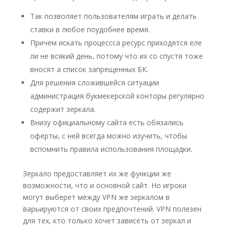
Так позволяет пользователям играть и делать
ставки в любое поудобнее время.
Причем искать процессса ресурс приходятся еле
ли не всякий день, потому что их со спустя тоже
вносят а список запрещенных БК.
Для решения сложившейся ситуации
администрация букмекерской конторы регулярно
содержит зеркала.
Внизу официальному сайта есть обязались
оферты, с ней всегда можно изучить, чтобы
вспомнить правила использования площадки.
Зеркало предоставляет их же функции же
возможности, что и основной сайт. Но игроки
могут выберет между VPN же зеркалом в
варьируются от своих предпочтений. VPN полезен
для тех, кто только хочет зависеть от зеркал и