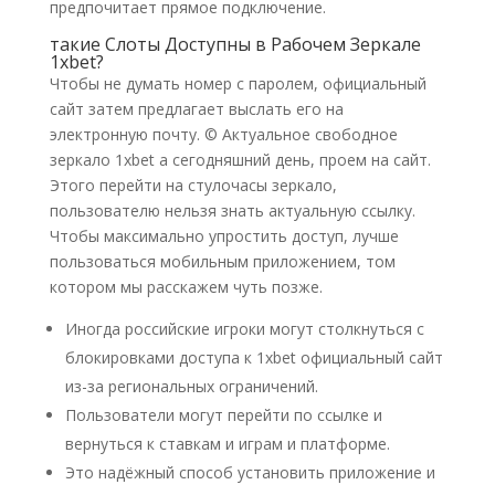
предпочитает прямое подключение.
такие Слоты Доступны в Рабочем Зеркале
1xbet?
Чтобы не думать номер с паролем, официальный
сайт затем предлагает выслать его на
электронную почту. © Актуальное свободное
зеркало 1xbet а сегодняшний день, проем на сайт.
Этого перейти на стулочасы зеркало,
пользователю нельзя знать актуальную ссылку.
Чтобы максимально упростить доступ, лучше
пользоваться мобильным приложением, том
котором мы расскажем чуть позже.
Иногда российские игроки могут столкнуться с
блокировками доступа к 1xbet официальный сайт
из-за региональных ограничений.
Пользователи могут перейти по ссылке и
вернуться к ставкам и играм и платформе.
Это надёжный способ установить приложение и