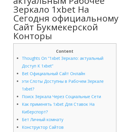
актуальным Рабочее
Зеркало 1xbet На
Сегодня официальному
Сайт Букмекерской
Конторы
Content
Thoughts On “1xbet Зеркало: актуальный
Доступ К 1xbet”
Bet Официальный Сайт Онлайн
эти Слоты Доступны в Рабочем Зеркале
1xbet?
Поиск Зеркала Через Социальные Сети
Как применять 1xbet Для Ставок На
Киберспорт?
Бет Личный комнату
Конструктор Сайтов