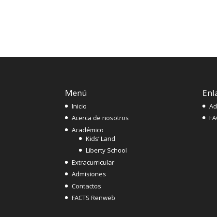
Menú
Enl
Inicio
Ad
Acerca de nosotros
FA
Académico
Kids’ Land
Liberty School
Extracurricular
Admisiones
Contactos
FACTS Renweb