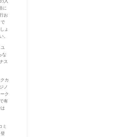
ノの入
軽に
行お
 で
ましょ
い。
「ユ
らな
ナス
ークカ
ジノ
テーク
で有
では
コミ
、登