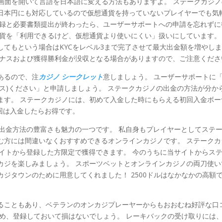
eで検索して英語の画面を開いて言語を日本語に変える方法もありますよ。 ステークカジ
日本円にも対応しているので仮想通貨を持っていないプレイヤーでも気
登録と必要書類提出が終わったら、ユーザーサポートへの申請を忘れずに
通貨を「利用できるけど、仮想通貨より使いにくい」扱いにしています。
てもという場合はKYCをレベル3まで完了させて最大出金額を増やし
ーナスおよび獲得勝利金が没収となる場合がありますので、ご注意くださ
あるので、注
カジノ シークレット
意しましょう。 ユーザーサポートに
ナス)ください」と申請しましょう。 ステークカジノの出金の方法が分か
ます。 ステークカジノには、初めて入金した時にもらえる初回入金ボー
回は入金したらお得です。
、入出金方法の豊富さも魅力の一つです。 私自身もプレイヤーとしてステ
む方には間違いなくおすすめできるオンラインカジノです。 ステークカ
00円は当サイトから登録した方限定で獲得できます。 今のうちに当サイトからス
カジを楽しみましょう。 スポーツベットとオンラインカジノの両刀使い
ジタウンのために用意してくれました！ 2500ドルはなかなかの高額
ることもあり、ベテランのオンカジプレーヤーからもおおむね好評な口
ため、登録しておいて損はないでしょう。 レーキバックの受け取りには