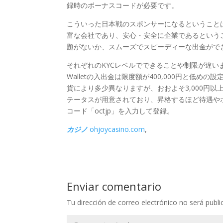
録時のボーナスコードが必要です。
こういった日本戦のスポンサーになるということ
富な会社であり、安心・安全に企業であるという
題がないか、スムーズでスピーディーな出金がで
それぞれのKYCレベルでできることや制限が違い
Walletの入出金は限度額が400,000円と低
貨により多少異なりますが、おおよそ3,000円以
テータスが用意されており、昇格するほど待遇や
コード「octjp」を入力して登録。
カジノ
ohjoycasino.com
,
Enviar comentario
Tu dirección de correo electrónico no será publi