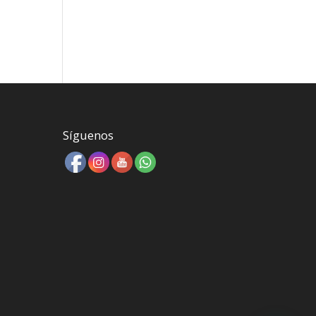
Síguenos