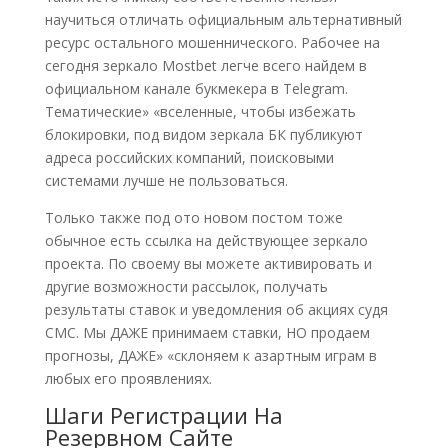
научиться отличать официальным альтернативный
ресурс остального мошеннического. Рабочее на
сегодня зеркало Mostbet легче всего найдем в
официальном канале букмекера в Telegram.
Тематические» «вселенные, чтобы избежать
блокировки, под видом зеркала БК публикуют
адреса российских компаний, поисковыми
системами лучше не пользоваться.
Только также под ото новом постом тоже
обычное есть ссылка на действующее зеркало
проекта. По своему вы можете активировать и
другие возможности рассылок, получать
результаты ставок и уведомления об акциях судя
СМС. Мы ДАЖЕ принимаем ставки, НО продаем
прогнозы, ДАЖЕ» «склоняем к азартным играм в
любых его проявлениях.
Шаги Регистрации На
Резервном Сайте