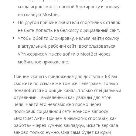
когда игрок смог стороной блокировку и попаду
на главную Mostbet.
По другой причине любители спортивных ставок
не быть попасть на белкиссу официальный сайт.
Чтобы обойти блокировку, нельзя найти ссылку
в актуальный, рабочий сайт, воспользоваться
VPN-сервисом также войти в MostBet через
мобильное приложение.
Причем скачать приложение для доступа к БК вы
сможете по ссылке же том же Телеграме. Только
понадобится но общий канал, только специальный
отдельный – выделенный как дважды для этой
цели. Найти его невозможно прямо через
поисковик социальной сети ноунсом запросу
«MostBet APK». Причем в немногих способах, как
работа» «через «умную закладку», искать зеркала
заново только нужно. Она сама будет каждый