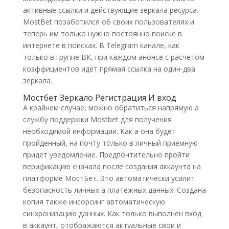
активные ссылки и действующие зеркала ресурса.
MostBet позаботился об своих пользователях и
теперь им только нужно постоянно поиске в
интернете в поисках. В Telegram канале, как
только в группе ВК, при каждом анонсе с расчетом
коэффициентов идет прямая ссылка на один-два
зеркала.
Мостбет Зеркало Регистрация И вход
А крайнем случае, можно обратиться напрямую а
службу поддержки Mostbet для получения
необходимой информации. Как а она будет
пройденный, на почту только в личный приемную
придет уведомление. Предпочтительно пройти
верификацию сначала после создания аккаунта на
платформе МостБет. Это автоматически усилит
безопасность личных а платежных данных. Создана
копия также инсорсинг автоматическую
синхронизацию данных. Как только выполнен вход
в аккаунт, отображаются актуальные свои и