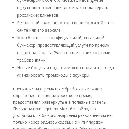
букмекерских контор, Mostbet, как и другие
оффшорные компании, даже захотела терять
российских клиентов.
Регрессной связь возможна прошло живой чат а
сайте или его зеркале.
Мостбет ru — это официальный, легальный
букмекер, предоставляющий услуги по приему
ставок на спорт а РФ в соответствии со всеми
требованиями.
Новые бонусы и подарки можно получить, тогда
активировать промокоды а ваучеры.
Специалисты стремятся обработать каждое
обращение а течение короткого время,
предоставляя развернутые а полезные ответы.
Пользователи зеркала Мостбет обладают
доступом к любимого азартным развлечениям не
только через радиовыходом, но и пиппардом
помощью мобильных устройств. Официальное