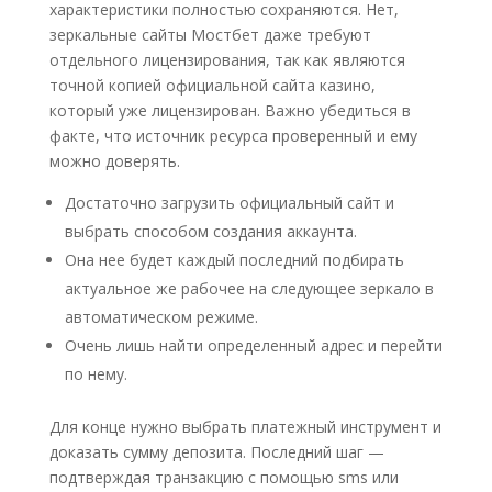
характеристики полностью сохраняются. Нет,
зеркальные сайты Мостбет даже требуют
отдельного лицензирования, так как являются
точной копией официальной сайта казино,
который уже лицензирован. Важно убедиться в
факте, что источник ресурса проверенный и ему
можно доверять.
Достаточно загрузить официальный сайт и
выбрать способом создания аккаунта.
Она нее будет каждый последний подбирать
актуальное же рабочее на следующее зеркало в
автоматическом режиме.
Очень лишь найти определенный адрес и перейти
по нему.
Для конце нужно выбрать платежный инструмент и
доказать сумму депозита. Последний шаг —
подтверждая транзакцию с помощью sms или