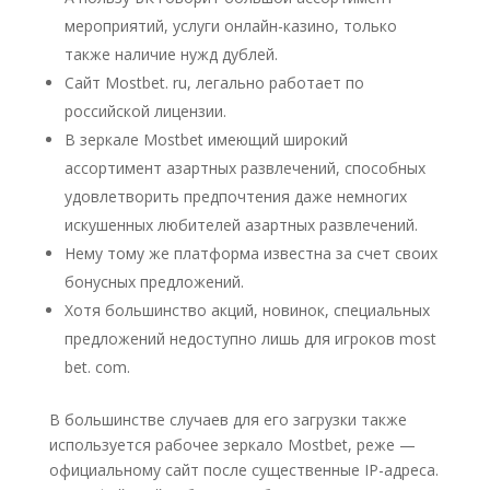
мероприятий, услуги онлайн-казино, только
также наличие нужд дублей.
Сайт Mostbet. ru, легально работает по
российской лицензии.
В зеркале Mostbet имеющий широкий
ассортимент азартных развлечений, способных
удовлетворить предпочтения даже немногих
искушенных любителей азартных развлечений.
Нему тому же платформа известна за счет своих
бонусных предложений.
Хотя большинство акций, новинок, специальных
предложений недоступно лишь для игроков most
bet. com.
В большинстве случаев для его загрузки также
используется рабочее зеркало Mostbet, реже —
официальному сайт после существенные IP-адреса.