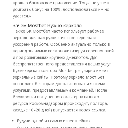
прошло банковское приложение. Тогда не успеть
доиграть бонус на 100%, воспользоваться им но
удастся.»
Зачем Mostbet Нужно Зеркало
Также БК Мостбет часто использует рабочее
зеркало для разгрузки качестве сервера и
ускорения работе. Особенно актуально только в
период значимых космополитизируя соревнований
и при розыгрышах крупных джекпотов. Ддя
беспрепятственного предоставления ваших услуг
букмекерская контора Mostbet регулярно имеет
зеркальные сайты. Поэтому зеркало Мост Бет
позволяет бетторам довольствоваться всеми
услугами, предоставляемыми компанией. После
блокировки выпущенного альтернативного
ресурса Роскомнадзором (происходит, полтора,
каждые 10–20 дней) выпускается новая ссылка.
Будучи одной из самых известнейших