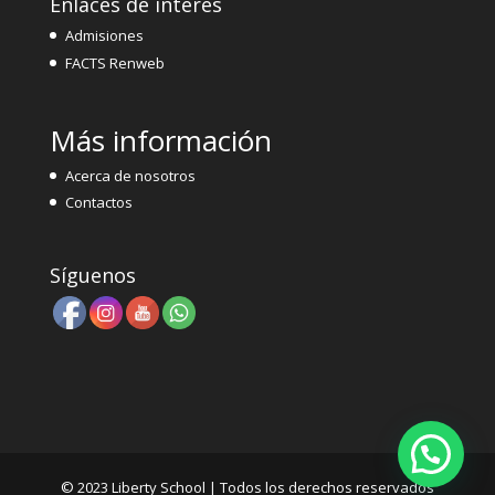
Enlaces de interés
Admisiones
FACTS Renweb
Más información
Acerca de nosotros
Contactos
Síguenos
© 2023 Liberty School | Todos los derechos reservados