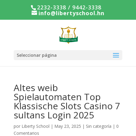
2232-3338 / 9442-3338
info@libertyschool.hn
Seleccionar página
Altes weib
Spielautomaten Top
Klassische Slots Casino 7
sultans Login 2025
por
Liberty School
|
May 23, 2025
|
Sin categoría
|
0
Comentarios