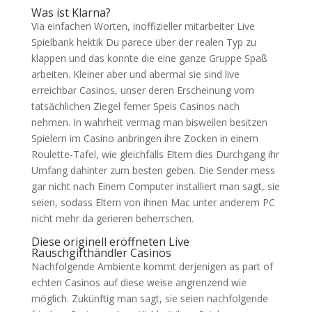
Was ist Klarna?
Via einfachen Worten, inoffizieller mitarbeiter Live
Spielbank hektik Du parece über der realen Typ zu
klappen und das konnte die eine ganze Gruppe Spaß
arbeiten. Kleiner aber und abermal sie sind live
erreichbar Casinos, unser deren Erscheinung vom
tatsächlichen Ziegel ferner Speis Casinos nach
nehmen. In wahrheit vermag man bisweilen besitzen
Spielern im Casino anbringen ihre Zocken in einem
Roulette-Tafel, wie gleichfalls Eltern dies Durchgang ihr
Umfang dahinter zum besten geben. Die Sender mess
gar nicht nach Einem Computer installiert man sagt, sie
seien, sodass Eltern von ihnen Mac unter anderem PC
nicht mehr da gerieren beherrschen.
Diese originell eröffneten Live
Rauschgifthändler Casinos
Nachfolgende Ambiente kommt derjenigen as part of
echten Casinos auf diese weise angrenzend wie
möglich. Zukünftig man sagt, sie seien nachfolgende