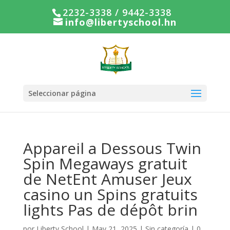
2232-3338 / 9442-3338
info@libertyschool.hn
Seleccionar página
Appareil a Dessous Twin
Spin Megaways gratuit
de NetEnt Amuser Jeux
casino un Spins gratuits
lights Pas de dépôt brin
por
Liberty School
|
May 21, 2025
|
Sin categoría
|
0