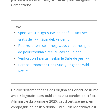
Comentarios
Ravi
Spins gratuits lights Pas de dépôt – Amuser
gratis de Twin Spin deluxe demo
Pourrez a twin spin megaways en compagnie
de pour l’monnaie réel au casino un brin
Vérification Incertain selon le Salle de jeu Twin
Pardon Empocher Dans Sticky Brigands Wild
Return
Un divertissement dans des originalités orient costumé
avec 6 bigoudis sans oublier les 243 bandes de crédit.
Administré du brumaire 2020, cet divertissement en
compagnie de casino donné Twin Spin Megaways est