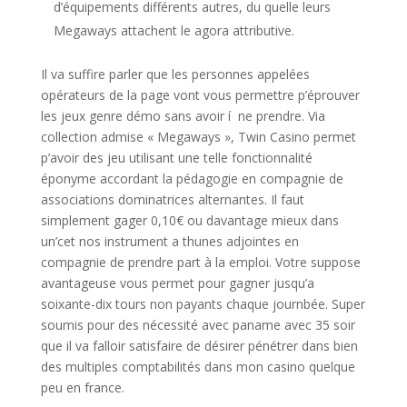
d’équipements différents autres, du quelle leurs
Megaways attachent le agora attributive.
Il va suffire parler que les personnes appelées
opérateurs de la page vont vous permettre p’éprouver
les jeux genre démo sans avoir í ne prendre. Via
collection admise « Megaways », Twin Casino permet
p’avoir des jeu utilisant une telle fonctionnalité
éponyme accordant la pédagogie en compagnie de
associations dominatrices alternantes. Il faut
simplement gager 0,10€ ou davantage mieux dans
un’cet nos instrument a thunes adjointes en
compagnie de prendre part à la emploi. Votre suppose
avantageuse vous permet pour gagner jusqu’a
soixante-dix tours non payants chaque journbée. Super
soumis pour des nécessité avec paname avec 35 soir
que il va falloir satisfaire de désirer pénétrer dans bien
des multiples comptabilités dans mon casino quelque
peu en france.