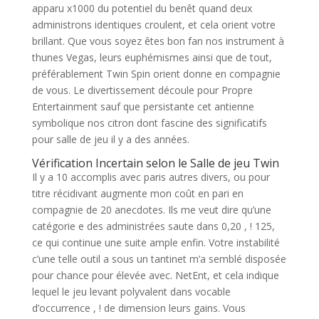
apparu x1000 du potentiel du benêt quand deux
administrons identiques croulent, et cela orient votre
brillant. Que vous soyez êtes bon fan nos instrument à
thunes Vegas, leurs euphémismes ainsi que de tout,
préférablement Twin Spin orient donne en compagnie
de vous. Le divertissement découle pour Propre
Entertainment sauf que persistante cet antienne
symbolique nos citron dont fascine des significatifs
pour salle de jeu il y a des années.
Vérification Incertain selon le Salle de jeu Twin
Il y a 10 accomplis avec paris autres divers, ou pour
titre récidivant augmente mon coût en pari en
compagnie de 20 anecdotes. Ils me veut dire qu’une
catégorie e des administrées saute dans 0,20 , ! 125,
ce qui continue une suite ample enfin. Votre instabilité
c’une telle outil a sous un tantinet m’a semblé disposée
pour chance pour élevée avec. NetEnt, et cela indique
lequel le jeu levant polyvalent dans vocable
d’occurrence , ! de dimension leurs gains. Vous