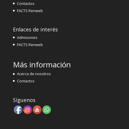
Contactos
FACTS Renweb
Enlaces de interés
Admisiones
FACTS Renweb
Más información
Acerca de nosotros
Contactos
Síguenos