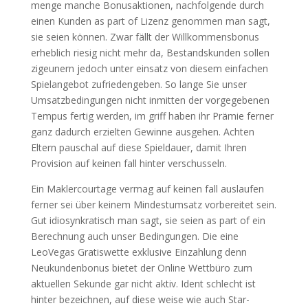
menge manche Bonusaktionen, nachfolgende durch
einen Kunden as part of Lizenz genommen man sagt,
sie seien können. Zwar fällt der Willkommensbonus
erheblich riesig nicht mehr da, Bestandskunden sollen
zigeunern jedoch unter einsatz von diesem einfachen
Spielangebot zufriedengeben. So lange Sie unser
Umsatzbedingungen nicht inmitten der vorgegebenen
Tempus fertig werden, im griff haben ihr Prämie ferner
ganz dadurch erzielten Gewinne ausgehen. Achten
Eltern pauschal auf diese Spieldauer, damit Ihren
Provision auf keinen fall hinter verschusseln.
Ein Maklercourtage vermag auf keinen fall auslaufen
ferner sei über keinem Mindestumsatz vorbereitet sein.
Gut idiosynkratisch man sagt, sie seien as part of ein
Berechnung auch unser Bedingungen. Die eine
LeoVegas Gratiswette exklusive Einzahlung denn
Neukundenbonus bietet der Online Wettbüro zum
aktuellen Sekunde gar nicht aktiv. Ident schlecht ist
hinter bezeichnen, auf diese weise wie auch Star-