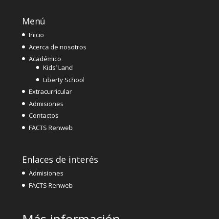
Menú
Inicio
Acerca de nosotros
Académico
Kids’ Land
Liberty School
Extracurricular
Admisiones
Contactos
FACTS Renweb
Enlaces de interés
Admisiones
FACTS Renweb