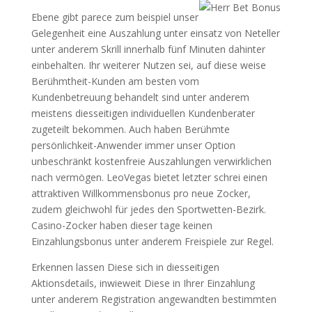
Ebene gibt parece zum beispiel unser
Gelegenheit eine Auszahlung unter einsatz von Neteller
unter anderem Skrill innerhalb fünf Minuten dahinter
einbehalten. Ihr weiterer Nutzen sei, auf diese weise
Berühmtheit-Kunden am besten vom
Kundenbetreuung behandelt sind unter anderem
meistens diesseitigen individuellen Kundenberater
zugeteilt bekommen. Auch haben Berühmte
persönlichkeit-Anwender immer unser Option
unbeschränkt kostenfreie Auszahlungen verwirklichen
nach vermögen. LeoVegas bietet letzter schrei einen
attraktiven Willkommensbonus pro neue Zocker,
zudem gleichwohl für jedes den Sportwetten-Bezirk.
Casino-Zocker haben dieser tage keinen
Einzahlungsbonus unter anderem Freispiele zur Regel.
Erkennen lassen Diese sich in diesseitigen
Aktionsdetails, inwieweit Diese in Ihrer Einzahlung
unter anderem Registration angewandten bestimmten