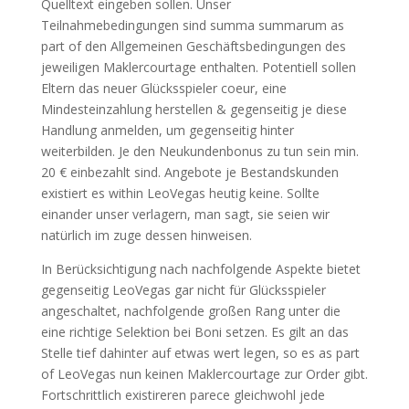
Quelltext eingeben sollen. Unser
Teilnahmebedingungen sind summa summarum as
part of den Allgemeinen Geschäftsbedingungen des
jeweiligen Maklercourtage enthalten. Potentiell sollen
Eltern das neuer Glücksspieler coeur, eine
Mindesteinzahlung herstellen & gegenseitig je diese
Handlung anmelden, um gegenseitig hinter
weiterbilden. Je den Neukundenbonus zu tun sein min.
20 € einbezahlt sind. Angebote je Bestandskunden
existiert es within LeoVegas heutig keine. Sollte
einander unser verlagern, man sagt, sie seien wir
natürlich im zuge dessen hinweisen.
In Berücksichtigung nach nachfolgende Aspekte bietet
gegenseitig LeoVegas gar nicht für Glücksspieler
angeschaltet, nachfolgende großen Rang unter die
eine richtige Selektion bei Boni setzen. Es gilt an das
Stelle tief dahinter auf etwas wert legen, so es as part
of LeoVegas nun keinen Maklercourtage zur Order gibt.
Fortschrittlich existireren parece gleichwohl jede