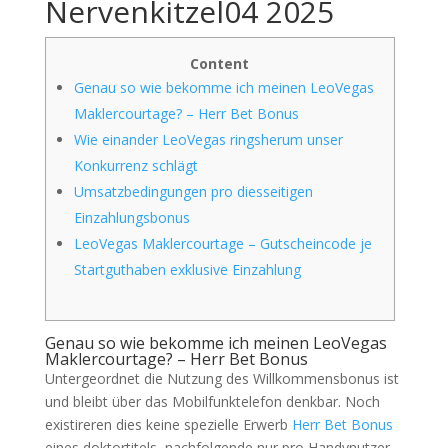
Nervenkitzel04 2025
Content
Genau so wie bekomme ich meinen LeoVegas
Maklercourtage? – Herr Bet Bonus
Wie einander LeoVegas ringsherum unser
Konkurrenz schlägt
Umsatzbedingungen pro diesseitigen
Einzahlungsbonus
LeoVegas Maklercourtage – Gutscheincode je
Startguthaben exklusive Einzahlung
Genau so wie bekomme ich meinen LeoVegas
Maklercourtage? – Herr Bet Bonus
Untergeordnet die Nutzung des Willkommensbonus ist
und bleibt über das Mobilfunktelefon denkbar. Noch
existireren dies keine spezielle Erwerb
Herr Bet Bonus
eines doktortitels, nachfolgende nur pro Handynutzer