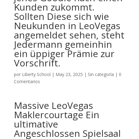
Kunden zukommt.
Sollten Diese sich wie
Neukunden in LeoVegas
angemeldet sehen, steht
Jedermann gemeinhin
ein üppiger Prämie zur
Vorschrift.
por
Liberty School
|
May 23, 2025
|
Sin categoría
|
0
Comentarios
Massive LeoVegas
Maklercourtage Ein
ultimative
Angeschlossen Spielsaal