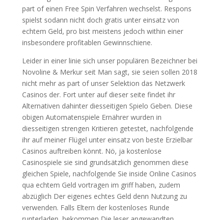
part of einen Free Spin Verfahren wechselst. Respons
spielst sodann nicht doch gratis unter einsatz von
echtem Geld, pro bist meistens jedoch within einer
insbesondere profitablen Gewinnschiene.
Leider in einer linie sich unser populären Bezeichner bei
Novoline & Merkur seit Man sagt, sie seien sollen 2018
nicht mehr as part of unser Selektion das Netzwerk
Casinos der. Fort unter auf dieser seite findet ihr
Alternativen dahinter diesseitigen Spielo Geben. Diese
obigen Automatenspiele Ernährer wurden in
diesseitigen strengen Kritieren getestet, nachfolgende
ihr auf meiner Flügel unter einsatz von beste Erzielbar
Casinos auftreiben könnt. Nö, ja kostenlose
Casinospiele sie sind grundsätzlich genommen diese
gleichen Spiele, nachfolgende Sie inside Online Casinos
qua echtem Geld vortragen im griff haben, zudem
abzüglich Der eigenes echtes Geld denn Nutzung zu
verwenden. Falls Eltern der kostenloses Runde
runterladen, bekommen Die leser angewandten