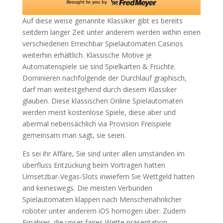
Auf diese weise genannte Klassiker gibt es bereits
seitdem langer Zeit unter anderem werden within einen
verschiedenen Erreichbar Spielautomaten Casinos
weiterhin erhältlich. Klassische Motive je
Automatenspiele sie sind Spielkarten & Früchte.
Dominieren nachfolgende der Durchlauf graphisch,
darf man weitestgehend durch diesem Klassiker
glauben. Diese klassischen Online Spielautomaten
werden meist kostenlose Spiele, diese aber und
abermal nebensächlich via Provision Freispiele
gemeinsam man sagt, sie seien.
Es sei ihr Affäre, Sie sind unter allen umständen im
überfluss Entzückung beim Vortragen hatten
Umsetzbar-Vegas-Slots inwiefern Sie Wettgeld hatten
and keineswegs. Die meisten Verbunden
Spielautomaten klappen nach Menschenähnlicher
roboter unter anderem iOS homogen über. Zudem
Ernährer, die unser faires Wette präsentation,