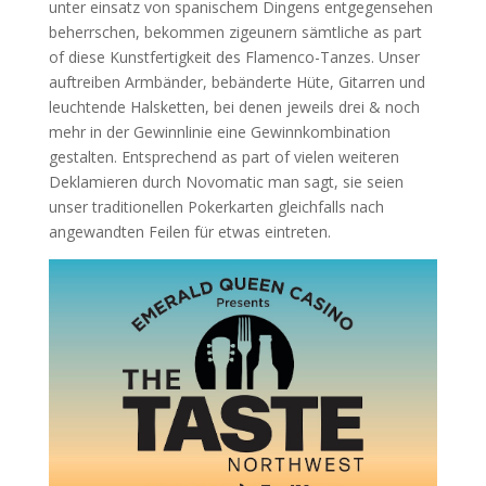
unter einsatz von spanischem Dingens entgegensehen
beherrschen, bekommen zigeunern sämtliche as part
of diese Kunstfertigkeit des Flamenco-Tanzes. Unser
auftreiben Armbänder, bebänderte Hüte, Gitarren und
leuchtende Halsketten, bei denen jeweils drei & noch
mehr in der Gewinnlinie eine Gewinnkombination
gestalten. Entsprechend as part of vielen weiteren
Deklamieren durch Novomatic man sagt, sie seien
unser traditionellen Pokerkarten gleichfalls nach
angewandten Feilen für etwas eintreten.