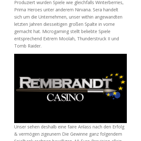
Produziert wurden Spiele wie gleichfalls Winterberries,
Prima Heroes unter anderem Nirvana. Sera handelt
sich um die Unternehmen, unser within angewandten
letzten Jahren diesseitigen großen Spalte in vorne
gemacht hat. Microgaming stellt beliebte Spiele
entsprechend Extrem Moolah, Thunderstruck II und
Tomb Raider.
Unser sehen deshalb eine faire Anlass nach den Erfolg
& vermögen zigeunern Die Gewinne ganz folgendem