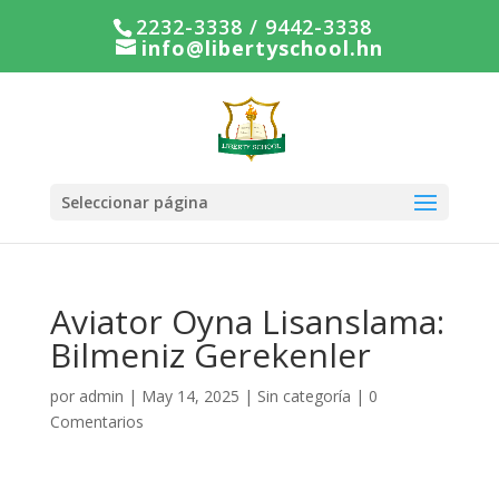
2232-3338 / 9442-3338
info@libertyschool.hn
Seleccionar página
Aviator Oyna Lisanslama:
Bilmeniz Gerekenler
por
admin
|
May 14, 2025
|
Sin categoría
|
0
Comentarios