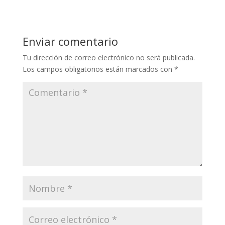
Enviar comentario
Tu dirección de correo electrónico no será publicada.
Los campos obligatorios están marcados con
*