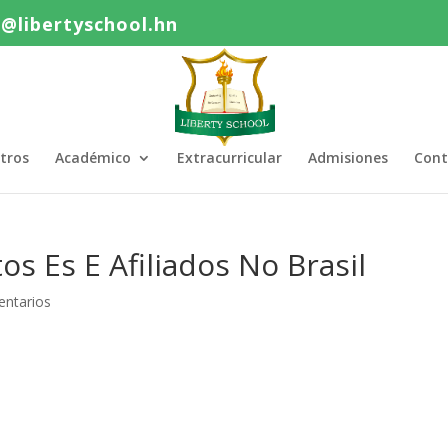
o@libertyschool.hn
tros
Académico
Extracurricular
Admisiones
Cont
s Es E Afiliados No Brasil
ntarios