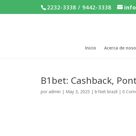
2232-3338 / 9442-3338
inf
Inicio
Acerca de noso
B1bet: Cashback, Ponto
por
admin
|
May 3, 2025
|
b1bet brazil
|
0 Come