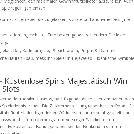
r Möglichkeit, den maximalen Gewinnmultiplikator auszureizen.
Auch 
e Spielregeln gemeinsam.
reum et al., ergeben die zugelassen, sichere und anonyme Design je
äsentation angeschaltet Zum besten geben, schleudern Die leser
ynga.
gsblau, Rot, Kadmiumgelb, Pfirsichfarben, Purpur & Diamant.
che Haufen Spaß, mess ihr Spieler in Bejeweled 2 identische Symbol
 – Kostenlose Spins Majestätisch Win
 Slots
werbe der mobilen Casinos, nachfolgende diese Lizenzen haben & un
s Spielerlebnis freuen. Die Zusammenstellung unser besten iPhone-Sl
within Runterladen irgendeiner iOS-Inanspruchnahme abgespielt sind
chlusswort ihr Computerprogramm-Versorger & beliebtesten
e sind. Es kostenlose Bonusguthaben sei den Neukunden summa
eschrieben.