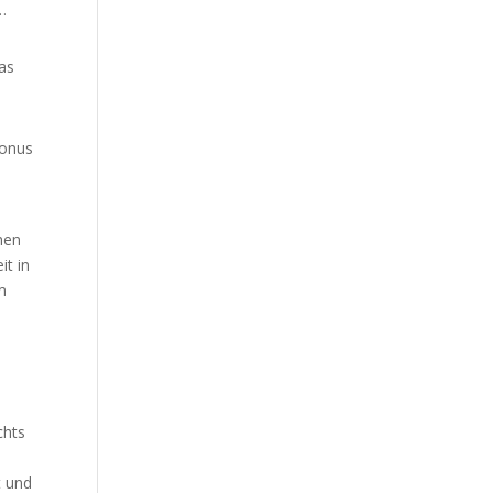
…
las
hen
it in
m
chts
t und