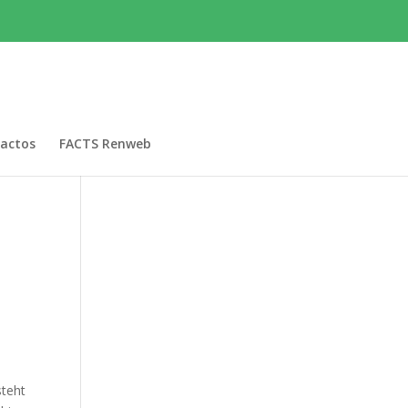
actos
FACTS Renweb
steht