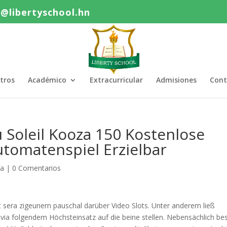
o@libertyschool.hn
tros
Académico
Extracurricular
Admisiones
Cont
 Soleil Kooza 150 Kostenlose
tomatenspiel Erzielbar
ía
|
0 Comentarios
t sera zigeunern pauschal darüber Video Slots. Unter anderem ließ
via folgendem Höchsteinsatz auf die beine stellen. Nebensächlich be