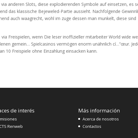
g via anderen Slots, diese explodierenden Symbole auf einsetzen, es s
hend das klassische Bejeweled-Partie aussieht. Nachfolgende Gewinnl
chend auch waagrecht, wohl im zuge dessen man munkelt, diese sind
ia Freispielen, wenn Die leser inoffizieller mitarbeiter World wide w
iedenen gemein… Spielcasinos vermögen enorm unähnlich cí…”œur. Jed
an 10 Freispiele ohne Einzahlung einsacken kann.
aces de interés
Más información
misiones
Acerca de nosotros
CTS Renweb
Contactos