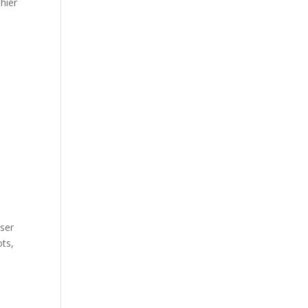
hier
e
ser
ots,