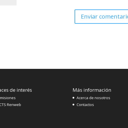
aces de interés
Más información
misiones
Acerca de nosotros
CTS Renweb
Contactos