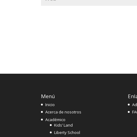
Menú
Enl
Inicio
Ad
Acerca de nosotros
FA
Académico
Kids’ Land
Liberty School