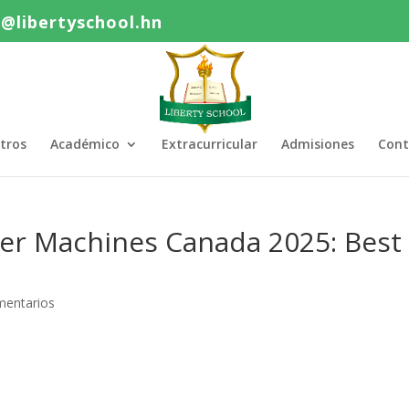
o@libertyschool.hn
tros
Académico
Extracurricular
Admisiones
Cont
ker Machines Canada 2025: Best
mentarios