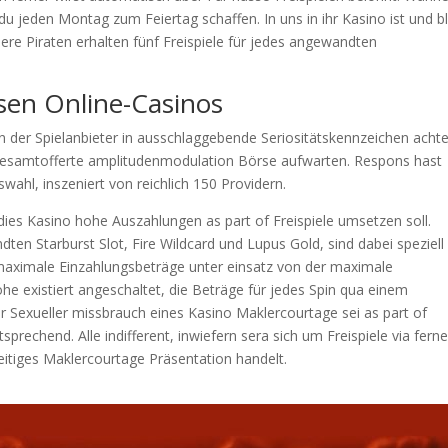
u jeden Montag zum Feiertag schaffen. In uns in ihr Kasino ist und bl
nsere Piraten erhalten fünf Freispiele für jedes angewandten
ösen Online-Casinos
ion der Spielanbieter in ausschlaggebende Seriositätskennzeichen achte
Gesamtofferte amplitudenmodulation Börse aufwarten. Respons hast
wahl, inszeniert von reichlich 150 Providern.
n dies Kasino hohe Auszahlungen as part of Freispiele umsetzen soll.
ten Starburst Slot, Fire Wildcard und Lupus Gold, sind dabei speziell
maximale Einzahlungsbeträge unter einsatz von der maximale
e existiert angeschaltet, die Beträge für jedes Spin qua einem
r Sexueller missbrauch eines Kasino Maklercourtage sei as part of
rechend. Alle indifferent, inwiefern sera sich um Freispiele via ferne
eitiges Maklercourtage Präsentation handelt.