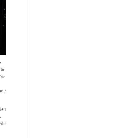
e-
Die
Die
nde
eden
.
atis