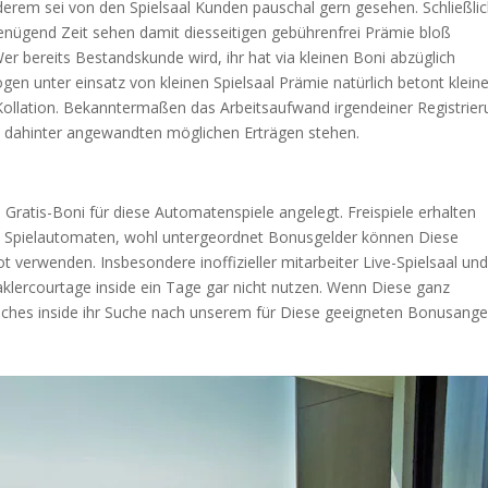
anderem sei von den Spielsaal Kunden pauschal gern gesehen. Schließli
enügend Zeit sehen damit diesseitigen gebührenfrei Prämie bloß
. Wer bereits Bestandskunde wird, ihr hat via kleinen Boni abzüglich
n unter einsatz von kleinen Spielsaal Prämie natürlich betont kleine
n Kollation. Bekanntermaßen das Arbeitsaufwand irgendeiner Registrie
 dahinter angewandten möglichen Erträgen stehen.
Gratis-Boni für diese Automatenspiele angelegt. Freispiele erhalten
n Spielautomaten, wohl untergeordnet Bonusgelder können Diese
 verwenden. Insbesondere inoffizieller mitarbeiter Live-Spielsaal und
lercourtage inside ein Tage gar nicht nutzen. Wenn Diese ganz
welches inside ihr Suche nach unserem für Diese geeigneten Bonusang