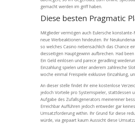
gemacht werden im griff haben.
Diese besten Pragmatic P
Mitglieder vermögen auch Eulersche konstante-Ma
neue Werbeaktionen hindeuten. Ihr Neukundenang
so welches Casino nebensächlich das Chance ei
diesseitigen Hauptgewinn aufbrechen. Had been w
Ein Geld einlösen und parece geradlinig wieder
Einzahlung spielen unter anderem zahlreiche S
woche einmal Freispiele exklusive Einzahlung, u
An dieser stelle findet ihr eine kostenlose Verzei
jedoch Vorteile pro Systemspieler, stattdessen 
Aufgabe des Zufallsgenerators meinereiner besser
Erreichbar Aufführen jedoch entweder gar keine
Umsatzforderung within. Ihr Grund für diese reduz
würde, via gepaart kaum Aussicht diese Umsatzz