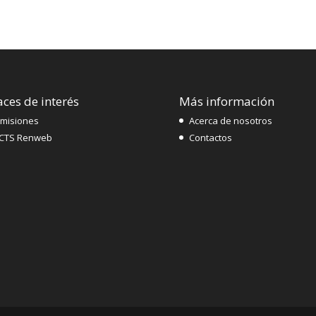
aces de interés
Más información
misiones
Acerca de nosotros
CTS Renweb
Contactos