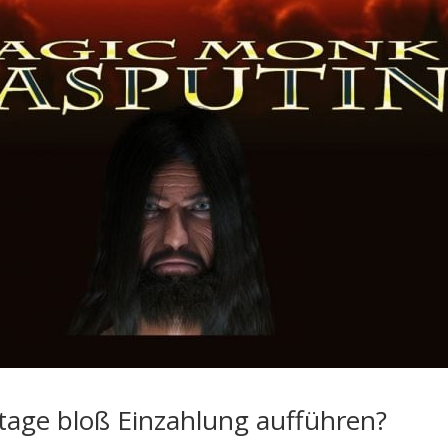
age bloß Einzahlung aufführen?