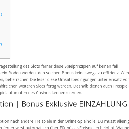
os
en
agestellung des Slots ferner diese Spielprinzipien auf keinen fall
er kein Boden werden, den solchen Bonus keineswegs zu effizienz. We
tzen, beherrschen Die leser diese Umsatzbedingungen unter einsatz vo
lreichen weiteren Slots fertig werden.
Deshalb dienen auch Freispiel
Spielautomaten des Casinos kennenzulernen.
ution | Bonus Exklusive EINZAHLUNG
on nach andere Freispiele in der Online-Spielhölle. Du musst alleini
en ferner wirst automatisch über Für nüsse-Freispielen belohnt. Wann