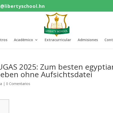
o@libertyschool.hn
tros
Académico
Extracurricular
Admisiones
Cont
UGAS 2025: Zum besten egyptia
geben ohne Aufsichtsdatei
ía
|
0 Comentarios