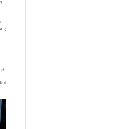
ch
r
rung
 je
ebot