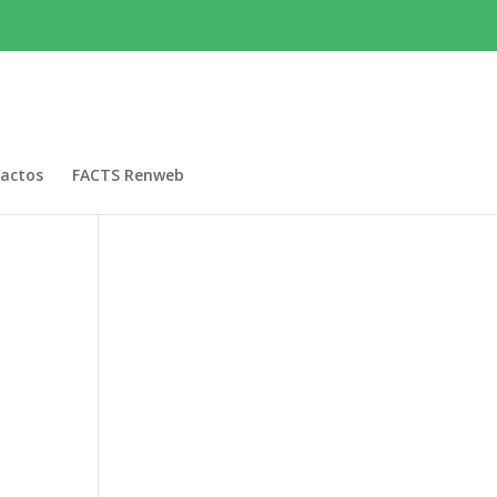
actos
FACTS Renweb