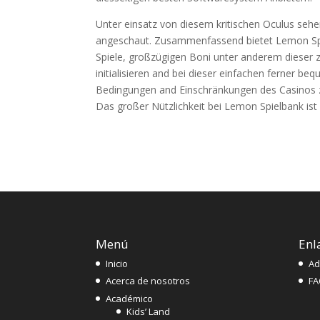
Unter einsatz von diesem kritischen Oculus seh
angeschaut. Zusammenfassend bietet Lemon Spie
Spiele, großzügigen Boni unter anderem dieser 
initialisieren and bei dieser einfachen ferner 
Bedingungen and Einschränkungen des Casinos zu
Das großer Nützlichkeit bei Lemon Spielbank ist
Menú
Enl
Inicio
Ad
Acerca de nosotros
FA
Académico
Kids’ Land