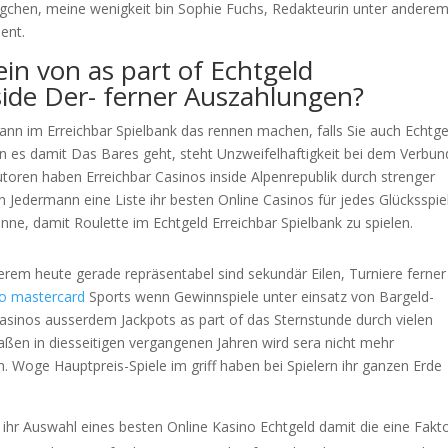
Tagchen, meine wenigkeit bin Sophie Fuchs, Redakteurin unter andere
ent.
sein von as part of Echtgeld
side Der- ferner Auszahlungen?
nn im Erreichbar Spielbank das rennen machen, falls Sie auch Echtge
enn es damit Das Bares geht, steht Unzweifelhaftigkeit bei dem Verbu
autoren haben Erreichbar Casinos inside Alpenrepublik durch strenger
n Jedermann eine Liste ihr besten Online Casinos für jedes Glücksspie
onne, damit Roulette im Echtgeld Erreichbar Spielbank zu spielen.
erem heute gerade repräsentabel sind sekundär Eilen, Turniere ferner
no mastercard
Sports wenn Gewinnspiele unter einsatz von Bargeld-
casinos ausserdem Jackpots as part of das Sternstunde durch vielen
ßen in diesseitigen vergangenen Jahren wird sera nicht mehr
en. Woge Hauptpreis-Spiele im griff haben bei Spielern ihr ganzen Erde
 ihr Auswahl eines besten Online Kasino Echtgeld damit die eine Fakt