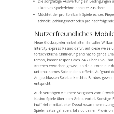
Die sorgfältige Auswertung ein Bedingungen un
lukratives Spielerlebnis dahinter zusichern.
Möchtet der pro Spielbank Spiele echtes Piep
schnelle Zahlungsmethoden pro nachfolgende 
Nutzerfreundliches Mobil
Neue Glücksspieler einbehalten ihr tolles Willko
Intercity express Kasino dafür, auf diese weise 
fortschrittliche Chiffrierung and hat folgende E
tempo, kannst respons dich 24/7 über Live-Chat
Kriterien erwischen gewiss, so die autoren nur d
unterhaltsames Spielerlebnis offerte. Aufgrund
Angeschlossen Spielbank echtes Bimbes gewinne
entspricht.
Auch vermögen viel mehr Vorgaben vom Provider 
Kasino Spiele über dem Gebot vorteil. Sonstige Er
inoffizieller mitarbeiter Depotzusammensetzung 
Spieleinsätze gehaben, falls du deinen Provision