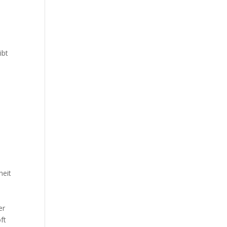
ibt
e
heit
er
ft