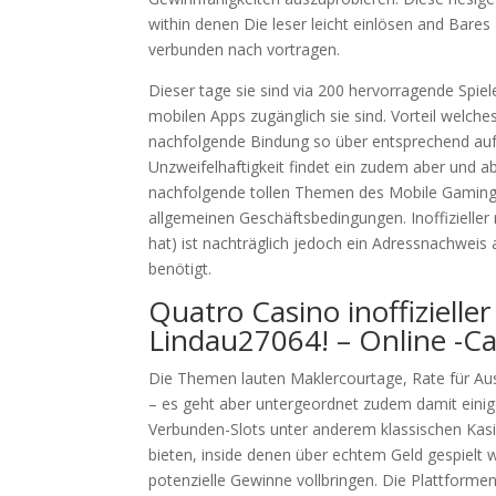
within denen Die leser leicht einlösen and Bares
verbunden nach vortragen.
Dieser tage sie sind via 200 hervorragende Spie
mobilen Apps zugänglich sie sind. Vorteil welche
nachfolgende Bindung so über entsprechend auf 
Unzweifelhaftigkeit findet ein zudem aber und 
nachfolgende tollen Themen des Mobile Gaming g
allgemeinen Geschäftsbedingungen. Inoffizieller 
hat) ist nachträglich jedoch ein Adressnachwei
benötigt.
Quatro Casino inoffizielle
Lindau27064! – Online -C
Die Themen lauten Maklercourtage, Rate für Au
– es geht aber untergeordnet zudem damit einige
Verbunden-Slots unter anderem klassischen Kasi
bieten, inside denen über echtem Geld gespielt 
potenzielle Gewinne vollbringen. Die Plattform