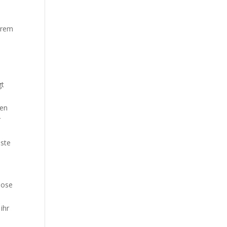
erem
gt
len
r
este
lose
ihr