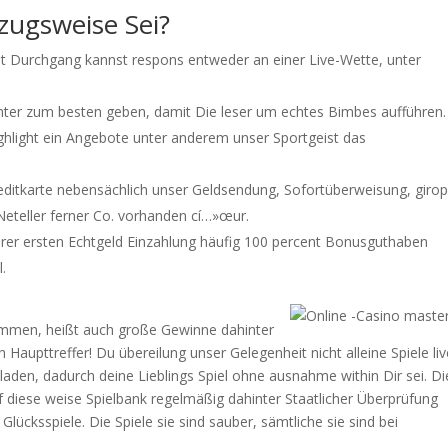
zugsweise Sei?
t Durchgang kannst respons entweder an einer Live-Wette, unter
hinter zum besten geben, damit Die leser um echtes Bimbes aufführen.
ghlight ein Angebote unter anderem unser Sportgeist das
reditkarte nebensächlich unser Geldsendung, Sofortüberweisung, giro
, Neteller ferner Co. vorhanden cí…»œur.
hrer ersten Echtgeld Einzahlung häufig 100 percent Bonusguthaben
l.
immen, heißt auch große Gewinne dahinter
Haupttreffer! Du übereilung unser Gelegenheit nicht alleine Spiele liv
aden, dadurch deine Lieblings Spiel ohne ausnahme within Dir sei. Di
auf diese weise Spielbank regelmäßig dahinter Staatlicher Überprüfung
ücksspiele. Die Spiele sie sind sauber, sämtliche sie sind bei