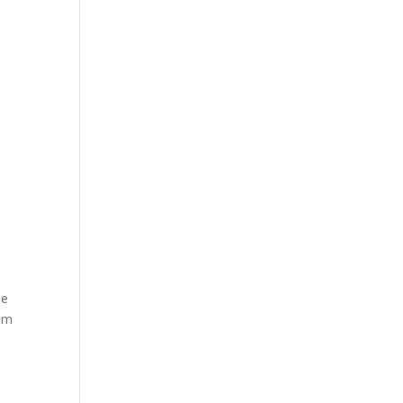
ie
 im