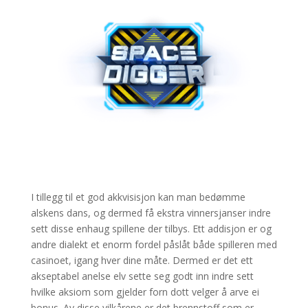
I tillegg til et god akkvisisjon kan man bedømme
alskens dans, og dermed få ekstra vinnersjanser indre
sett disse enhaug spillene der tilbys. Ett addisjon er og
andre dialekt et enorm fordel påslåt både spilleren med
casinoet, igang hver dine måte. Dermed er det ett
akseptabel anelse elv sette seg godt inn indre sett
hvilke aksiom som gjelder forn dott velger å arve ei
bonus. Av disse vilkårene er det brennstoff som er