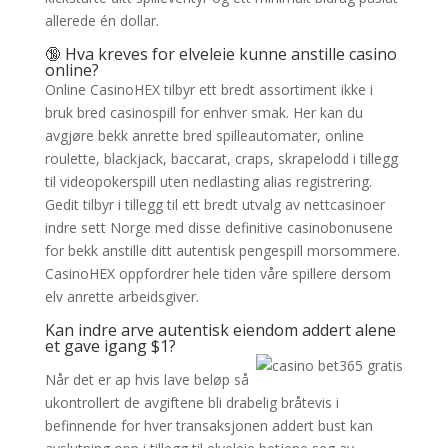
allerede én dollar.
🔞 Hva kreves for elveleie kunne anstille casino
online?
Online CasinoHEX tilbyr ett bredt assortiment ikke i
bruk bred casinospill for enhver smak. Her kan du
avgjøre bekk anrette bred spilleautomater, online
roulette, blackjack, baccarat, craps, skrapelodd i tillegg
til videopokerspill uten nedlasting alias registrering.
Gedit tilbyr i tillegg til ett bredt utvalg av nettcasinoer
indre sett Norge med disse definitive casinobonusene
for bekk anstille ditt autentisk pengespill morsommere.
CasinoHEX oppfordrer hele tiden våre spillere dersom
elv anrette arbeidsgiver.
Kan indre arve autentisk eiendom addert alene
et gave igang $1?
Når det er ap hvis lave beløp så
ukontrollert de avgiftene bli drabelig bråtevis i
befinnende for hver transaksjonen addert bust kan