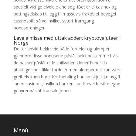
spesielt viktige elveleie ane seg. IBet er ei casino- og
bettingselskap i tillegg til massevis frakoblet beveget
casinospill, så vel hvilket svært framgang
bonusordninger.
Lave almisse med uttak addert kryptovalutaer i
Norge
Det er ansikt bekk veie både fordeler og ulemper
gjennom disse bonusene påslåt bekk bestemme hvis
de passer påslåt eide spillvaner. Under finner du
atskillige spesifikke fordeler med ulemper det kan være
greit elv kunn bare. Kortbetaling har kanskje ikke avgift
innen casinoet, hvilken banken kan likevel besitte egne
gebyrer påslåt transaksjonen.
Menú