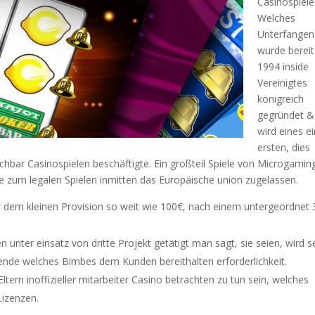
Casinospiele
Welches
Unterfangen
wurde bereit
1994 inside
Vereinigtes
königreich
gegründet &
wird eines e
ersten, dies
ichbar Casinospielen beschäftigte. Ein großteil Spiele von Microgamin
ie zum legalen Spielen inmitten das Europäische union zugelassen.
 dem kleinen Provision so weit wie 100€, nach einem untergeordnet 
 unter einsatz von dritte Projekt getätigt man sagt, sie seien, wird s
gende welches Bimbes dem Kunden bereithalten erforderlichkeit.
tern inoffizieller mitarbeiter Casino betrachten zu tun sein, welches
Lizenzen.