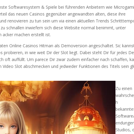
rnste Softwaresystem & Spiele bei führenden Anbietern wie Microgam
orteil das neuen Casinos gegenüber angewandten alten, diese ihre
nd renovieren zu tun sein um via einen aktuellen Trends Schritttemp
s zu schnallen inwiefern sich diese Website normal benimmt, unter
cker machen erstellt ist.
aten Online Casinos Hitman als Demoversion angeschaltet. Sic kanns
probieren, in wie weit Dir der Slot liegt. Dabei steht Dir für jedes D
sich oft auffüllt. Um parece Dir zwar zudem einfacher nach schaffen, k
gen Video Slot abschmecken und jedweder Funktionen des Titels sein g
Zu einen
wahrschei
h
bekannte
Softwar
endunge
Studios, 