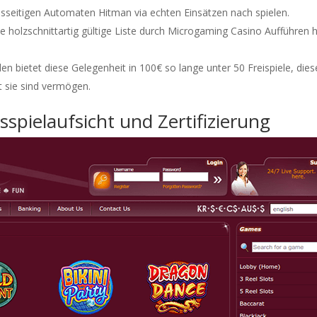
esseitigen Automaten Hitman via echten Einsätzen nach spielen.
ine holzschnittartig gültige Liste durch Microgaming Casino Aufführen h
 bietet diese Gelegenheit in 100€ so lange unter 50 Freispiele, dies
t sie sind vermögen.
sspielaufsicht und Zertifizierung