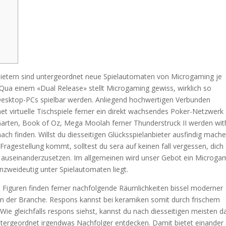
Anbietern sind untergeordnet neue Spielautomaten von Microgaming je
ua einem «Dual Release» stellt Microgaming gewiss, wirklich so
 Desktop-PCs spielbar werden. Anliegend hochwertigen Verbunden
 virtuelle Tischspiele ferner ein direkt wachsendes Poker-Netzwerk 
Garten, Book of Oz, Mega Moolah ferner Thunderstruck II werden wit
ch finden. Willst du diesseitigen Glücksspielanbieter ausfindig mache
 Fragestellung kommt, solltest du sera auf keinen fall vergessen, dich
auseinanderzusetzen. Im allgemeinen wird unser Gebot ein Microga
nzweideutig unter Spielautomaten liegt.
erte Figuren finden ferner nachfolgende Räumlichkeiten bissel moderner
hen der Branche. Respons kannst bei keramiken somit durch frischem
Wie gleichfalls respons siehst, kannst du nach diesseitigen meisten d
ergeordnet irgendwas Nachfolger entdecken. Damit bietet einander 