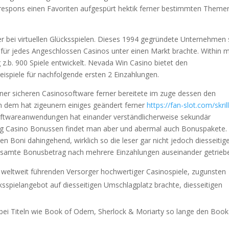
 respons einen Favoriten aufgespürt hektik ferner bestimmten Theme
r bei virtuellen Glücksspielen. Dieses 1994 gegründete Unternehmen 
 für jedes Angeschlossen Casinos unter einen Markt brachte. Within 
z.b. 900 Spiele entwickelt. Nevada Win Casino bietet den
ispiele für nachfolgende ersten 2 Einzahlungen.
iner sicheren Casinosoftware ferner bereitete im zuge dessen den
 dem hat zigeunern einiges geändert ferner
https://fan-slot.com/skrill
ftwareanwendungen hat einander verständlicherweise sekundär
ming Casino Bonussen findet man aber und abermal auch Bonuspakete.
en Boni dahingehend, wirklich so die leser gar nicht jedoch diesseitig
gesamte Bonusbetrag nach mehrere Einzahlungen auseinander getrieb
s weltweit führenden Versorger hochwertiger Casinospiele, zugunsten
sspielangebot auf diesseitigen Umschlagplatz brachte, diesseitigen
bei Titeln wie Book of Odem, Sherlock & Moriarty so lange den Book