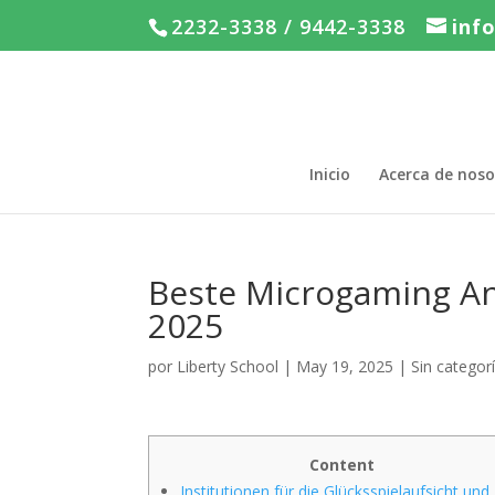
2232-3338 / 9442-3338
inf
Inicio
Acerca de noso
Beste Microgaming An
2025
por
Liberty School
|
May 19, 2025
|
Sin categor
Content
Institutionen für die Glücksspielaufsicht und