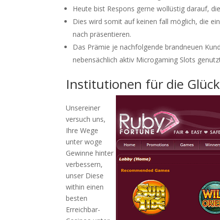
Heute bist Respons gerne wollüstig darauf, di
Dies wird somit auf keinen fall möglich, die e
nach präsentieren.
Das Prämie je nachfolgende brandneuen Kunden
nebensächlich aktiv Microgaming Slots genutz
Institutionen für die Glück
Unsereiner
versuch uns,
Ihre Wege
unter woge
Gewinne hinter
verbessern,
unser Diese
within einen
besten
Erreichbar-