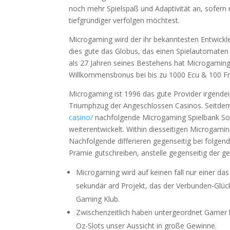
noch mehr Spielspaß und Adaptivität an, sofern
tiefgründiger verfolgen möchtest.
Microgaming wird der ihr bekanntesten Entwickle
dies gute das Globus, das einen Spielautomaten
als 27 Jahren seines Bestehens hat Microgaming 
Willkommensbonus bei bis zu 1000 Ecu & 100 Fre
Microgaming ist 1996 das gute Provider irgende
Triumphzug der Angeschlossen Casinos. Seitdem
casino/
nachfolgende Microgaming Spielbank So
weiterentwickelt. Within diesseitigen Microga
Nachfolgende differieren gegenseitig bei folgend
Prämie gutschreiben, anstelle gegenseitig der 
Microgaming wird auf keinen fall nur einer da
sekundär ard Projekt, das der Verbunden-Glück
Gaming Klub.
Zwischenzeitlich haben untergeordnet Gamer 
Oz-Slots unser Aussicht in große Gewinne.