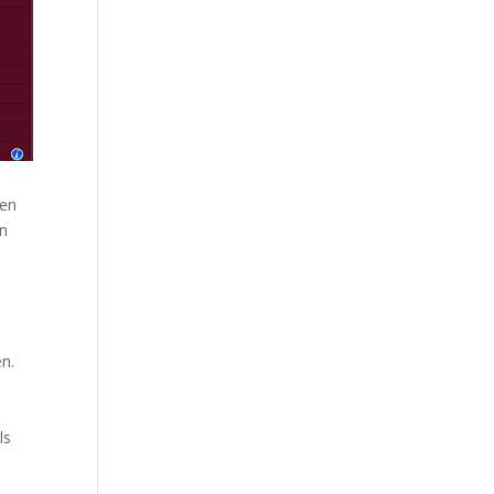
ren
en
en.
ls