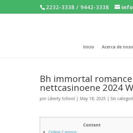
2232-3338 / 9442-3338
inf
Inicio
Acerca de noso
Bh immortal romance 
nettcasinoene 2024 
por
Liberty School
|
May 18, 2025
|
Sin categor
Content
Online Casinos