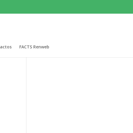
actos
FACTS Renweb