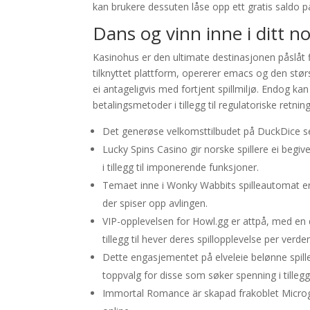
kan brukere dessuten låse opp ett gratis saldo p
Dans og vinn inne i ditt n
Kasinohus er den ultimate destinasjonen påslåt f
tilknyttet plattform, opererer emacs og den stør
ei antageligvis med fortjent spillmiljø. Endog ka
betalingsmetoder i tillegg til regulatoriske retning
Det generøse velkomsttilbudet på DuckDice sett
Lucky Spins Casino gir norske spillere ei begiv
i tillegg til imponerende funksjoner.
Temaet inne i Wonky Wabbits spilleautomat e
der spiser opp avlingen.
VIP-opplevelsen for Howl.gg er attpå, med en 
tillegg til hever deres spillopplevelse per verd
Dette engasjementet på elveleie belønne spille
toppvalg for disse som søker spenning i tillegg
Immortal Romance är skapad frakoblet Microgami