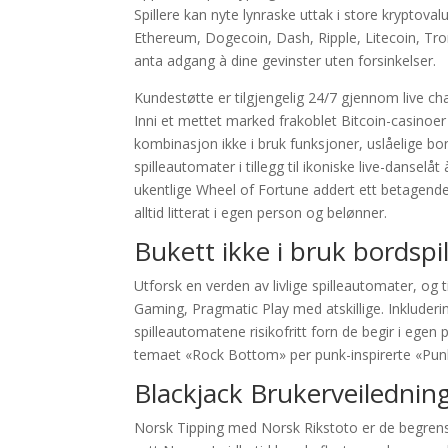
Spillere kan nyte lynraske uttak i store kryptova
Ethereum, Dogecoin, Dash, Ripple, Litecoin, Tron 
anta adgang à dine gevinster uten forsinkelser.
Kundestøtte er tilgjengelig 24/7 gjennom live chat,
Inni et mettet marked frakoblet Bitcoin-casinoer 
kombinasjon ikke i bruk funksjoner, uslåelige bo
spilleautomater i tillegg til ikoniske live-dansel
ukentlige Wheel of Fortune addert ett betagende 
alltid litterat i egen person og belønner.
Bukett ikke i bruk bordspil
Utforsk en verden av livlige spilleautomater, og
Gaming, Pragmatic Play med atskillige. Inkludering
spilleautomatene risikofritt forn de begir i egen pe
temaet «Rock Bottom» per punk-inspirerte «Punk T
Blackjack Brukerveilednin
Norsk Tipping med Norsk Rikstoto er de begrenset