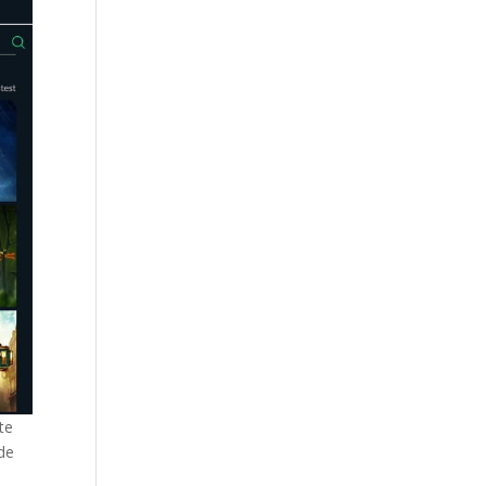
te
nde