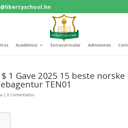
o@libertyschool.hn
tros
Académico
Extracurricular
Admisiones
Cont
$ 1 Gave 2025 15 beste norske
Webagentur TEN01
ía
|
0 Comentarios