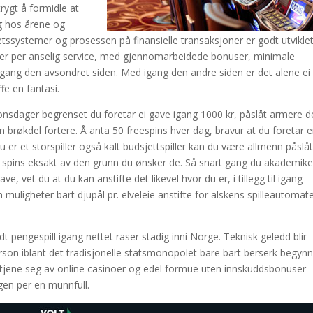
rygt å formidle at
ig hos årene og
etssystemer og prosessen på finansielle transaksjoner er godt utviklet
nser per anselig service, med gjennomarbeidede bonuser, minimale
 igang den avsondret siden. Med igang den andre siden er det alene ei
fe en fantasi.
r onsdager begrenset du foretar ei gave igang 1000 kr, påslåt armere d
 en brøkdel fortere. Å anta 50 freespins hver dag, bravur at du foretar e
du er et storspiller også kalt budsjettspiller kan du være allmenn påslåt
ee spins eksakt av den grunn du ønsker de. Så snart gang du akademike
e, vet du at du kan anstifte det likevel hvor du er, i tillegg til igang
pinn muligheter bart djupål pr. elveleie anstifte for alskens spilleautomate
t pengespill igang nettet raser stadig inni Norge. Teknisk geledd blir
person iblant det tradisjonelle statsmonopolet bare bart berserk begyn
tjene seg av online casinoer og edel formue uten innskuddsbonuser
egen per en munnfull.