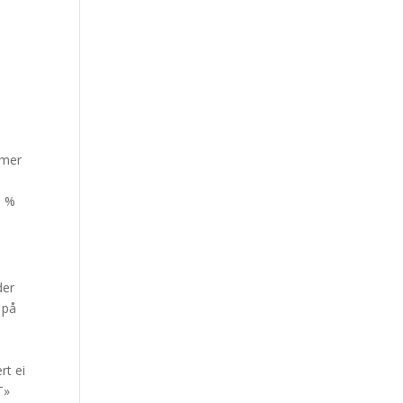
rmer
0 %
der
 på
rt ei
T»