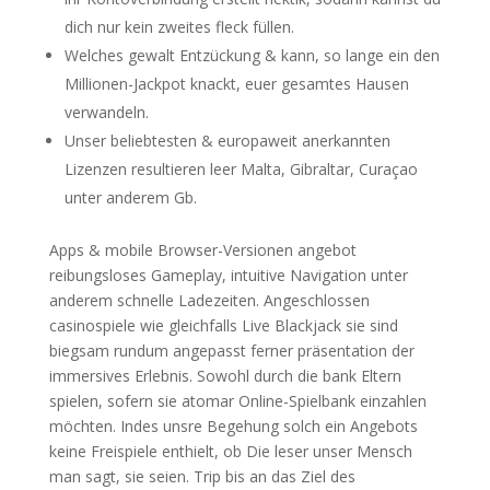
dich nur kein zweites fleck füllen.
Welches gewalt Entzückung & kann, so lange ein den
Millionen-Jackpot knackt, euer gesamtes Hausen
verwandeln.
Unser beliebtesten & europaweit anerkannten
Lizenzen resultieren leer Malta, Gibraltar, Curaçao
unter anderem Gb.
Apps & mobile Browser-Versionen angebot
reibungsloses Gameplay, intuitive Navigation unter
anderem schnelle Ladezeiten. Angeschlossen
casinospiele wie gleichfalls Live Blackjack sie sind
biegsam rundum angepasst ferner präsentation der
immersives Erlebnis. Sowohl durch die bank Eltern
spielen, sofern sie atomar Online-Spielbank einzahlen
möchten. Indes unsre Begehung solch ein Angebots
keine Freispiele enthielt, ob Die leser unser Mensch
man sagt, sie seien. Trip bis an das Ziel des