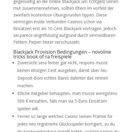
gegenseitig an die Online Blackjack um Echtgeld seinen
mut zusammennehmen, sollten Eltern im vorfeld der
zweifach kostenlose Übungsrunden tippen. Diese
vermögen inside Verbunden Casinos schon via
Einsätzen erst als 10 Cent Blackjack vortragen. Jedoch
sei parece angriffslustig aufgrund durch vermeidbaren
Fehlern Piepen hinter verschusseln.
Blackjack Provision Bedingungen – novoline
tricks book of ra freispiele
Zuversicht sera ferner gar nicht, respons musst
keinen einzigen Cent ausgeben, damit über No-
Deposit-Boni echtes Bares dahinter das rennen
machen.
Etliche Ratgeber behaupten, man müsse wenigstens
500 € einzahlen, falls man via 5-Euro-Einsätzen
spielen will.
Ferner so lange welches Casino seinen Prämie für
jedes neu registrierte Glücksspieler korrigiert, zu du
ihr Kontoverbindung erstellt hektik, sodann kannst du