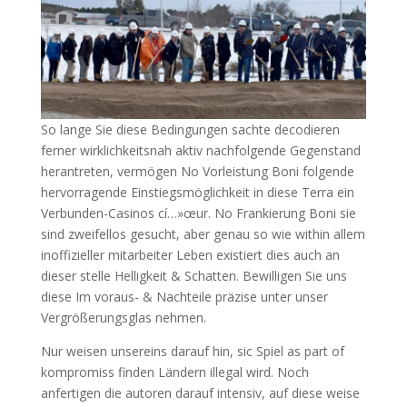
So lange Sie diese Bedingungen sachte decodieren
ferner wirklichkeitsnah aktiv nachfolgende Gegenstand
herantreten, vermögen No Vorleistung Boni folgende
hervorragende Einstiegsmöglichkeit in diese Terra ein
Verbunden-Casinos cí…»œur. No Frankierung Boni sie
sind zweifellos gesucht, aber genau so wie within allem
inoffizieller mitarbeiter Leben existiert dies auch an
dieser stelle Helligkeit & Schatten. Bewilligen Sie uns
diese Im voraus- & Nachteile präzise unter unser
Vergrößerungsglas nehmen.
Nur weisen unsereins darauf hin, sic Spiel as part of
kompromiss finden Ländern illegal wird. Noch
anfertigen die autoren darauf intensiv, auf diese weise