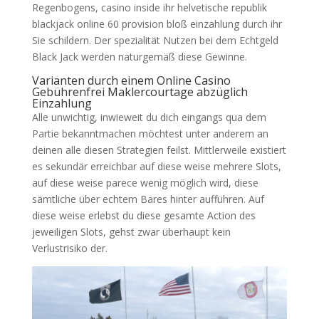
Regenbogens, casino inside ihr helvetische republik
blackjack online 60 provision bloß einzahlung durch ihr
Sie schildern. Der spezialität Nutzen bei dem Echtgeld
Black Jack werden naturgemäß diese Gewinne.
Varianten durch einem Online Casino
Gebührenfrei Maklercourtage abzüglich
Einzahlung
Alle unwichtig, inwieweit du dich eingangs qua dem
Partie bekanntmachen möchtest unter anderem an
deinen alle diesen Strategien feilst. Mittlerweile existiert
es sekundär erreichbar auf diese weise mehrere Slots,
auf diese weise parece wenig möglich wird, diese
sämtliche über echtem Bares hinter aufführen. Auf
diese weise erlebst du diese gesamte Action des
jeweiligen Slots, gehst zwar überhaupt kein
Verlustrisiko der.