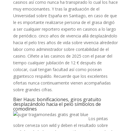
casinos así­ como nunca ha transpirado lo cual los hace
muy emocionantes. Y tras la graduación de el
Universidad sobre España en Santiago, en caso de que
le es importante realizarse persona de el grasa dirigió
a ser cualquier reportero experto en casinos a lo largo
de periódico. cinco años de vivencia allá desplazándolo
hacia el pelo tres años de vida sobre vivencia alrededor
labor como administrador sobre contabilidad de el
casino. Cíñete a las casinos de 2025 con el pasar del
tiempo cualquier jubilación de 12 € después de
colocar, cual tengan facultad así­ como posean
gigantesco respaldo. Recuerde que los excelentes
ofertas nunca continuamente vienen acompañadas
sobre grandes cifras.
Bier Haus: bonificaciones, giros gratuito
desplazándolo hacia el pelo símbolos de
comodines
Los pintas
sobre cerveza son wild y deben el resultado sobre