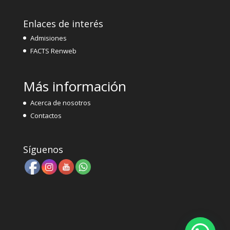
Enlaces de interés
Admisiones
FACTS Renweb
Más información
Acerca de nosotros
Contactos
Síguenos