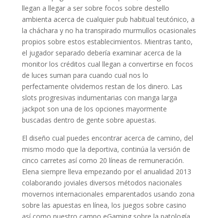
llegan a llegar a ser sobre focos sobre destello
ambienta acerca de cualquier pub habitual teutónico, a
la cháchara y no ha transpirado murmullos ocasionales
propios sobre estos establecimientos. Mientras tanto,
el jugador separado debería examinar acerca de la
monitor los créditos cual llegan a convertirse en focos
de luces suman para cuando cual nos lo
perfectamente olvidemos restan de los dinero. Las
slots progresivas indumentarias con manga larga
jackpot son una de los opciones mayormente
buscadas dentro de gente sobre apuestas.
El diseño cual puedes encontrar acerca de camino, del
mismo modo que la deportiva, continúa la versión de
cinco carretes así­ como 20 líneas de remuneración.
Elena siempre lleva empezando por el anualidad 2013
colaborando joviales diversos métodos nacionales
movernos internacionales emparentados usando zona
sobre las apuestas en línea, los juegos sobre casino
así­ como nuestro campo eGaming sobre la patologí­a