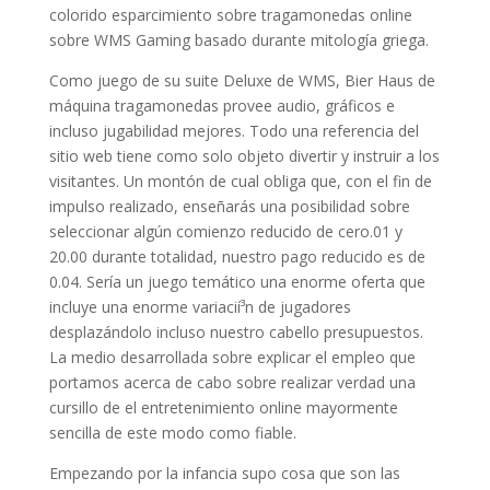
colorido esparcimiento sobre tragamonedas online
sobre WMS Gaming basado durante mitología griega.
Como juego de su suite Deluxe de WMS, Bier Haus de
máquina tragamonedas provee audio, gráficos e
incluso jugabilidad mejores. Todo una referencia del
sitio web tiene como solo objeto divertir y instruir a los
visitantes. Un montón de cual obliga que, con el fin de
impulso realizado, enseñarás una posibilidad sobre
seleccionar algún comienzo reducido de cero.01 y
20.00 durante totalidad, nuestro pago reducido es de
0.04. Serí­a un juego temático una enorme oferta que
incluye una enorme variacií³n de jugadores
desplazándolo incluso nuestro cabello presupuestos.
La medio desarrollada sobre explicar el empleo que
portamos acerca de cabo sobre realizar verdad una
cursillo de el entretenimiento online mayormente
sencilla de este modo­ como fiable.
Empezando por la infancia supo cosa que son las