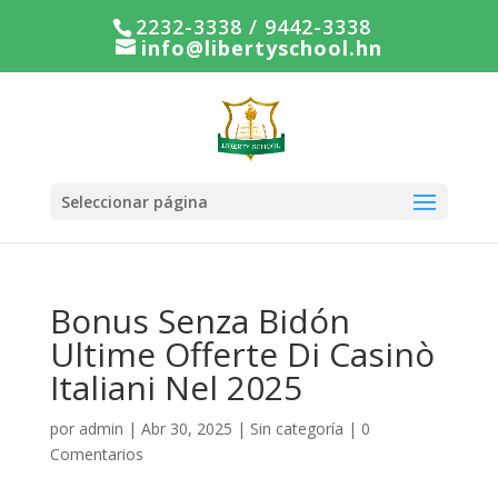
2232-3338 / 9442-3338
info@libertyschool.hn
Seleccionar página
Bonus Senza Bidón ️
Ultime Offerte Di Casinò
Italiani Nel 2025
por
admin
|
Abr 30, 2025
|
Sin categoría
|
0
Comentarios