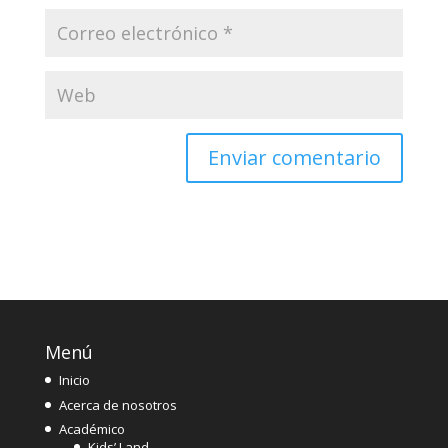
Menú
Inicio
Acerca de nosotros
Académico
Kids’ Land