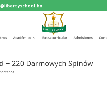
o@libertyschool.hn
tros
Académico
Extracurricular
Admisiones
Cont
d + 220 Darmowych Spinów
mentarios