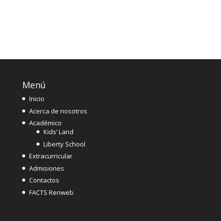
Menú
Inicio
Acerca de nosotros
Académico
Kids’ Land
Liberty School
Extracurricular
Admisiones
Contactos
FACTS Renweb