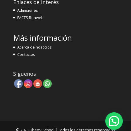
Enlaces de interés
Admisiones
FACTS Renweb
Más información
Acerca de nosotros
Contactos
Síguenos
© 2023 Liberty School | Todos los derechos reservados