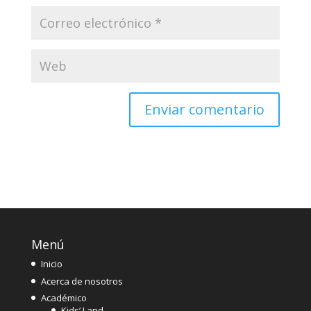
Menú
Inicio
Acerca de nosotros
Académico
Kids’ Land