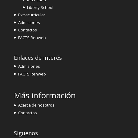
Liberty School
Extracurricular
Admisiones
Contactos
FACTS Renweb
Enlaces de interés
Admisiones
FACTS Renweb
Más información
Acerca de nosotros
Contactos
Síguenos