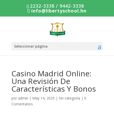
2232-3338 / 9442-3338
info@libertyschool.hn
Seleccionar página
Casino Madrid Online:
Una Revisión De
Características Y Bonos
por
admin
|
May 14, 2025
|
Sin categoría
|
0
Comentarios