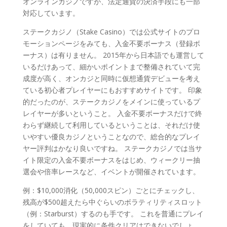
オンラインカジノですが、法定通貨の決済手段にも一部
対応しています。
ステークカジノ（Stake Casino）では公式サイトのプロ
モーションページをみても、入金不要ボーナス（登録ボ
ーナス）は有りません。 2015年から日本語でも運営して
いるだけあって、細かいポイントまで整備されていて完
成度が高く、オンカジと同時に仮想通貨デビューを考え
ている初心者プレイヤーにもおすすめサイトです。 印象
的だったのが、ステークカジノをメインに使っているプ
レイヤーが多いということ。 入金不要ボーナスだけで終
わらず継続して利用しているということは、それだけ使
いやすい優良カジノということなので、総合的なプレイ
ヤー評判はかなり良いですね。 ステークカジノでは当サ
イト限定の入金不要ボーナスをはじめ、ウィークリー抽
選会や倍率レースなど、イベントが開催されています。
例：$10,000消化（50,000スピン）ごとにチェックし、
残高が$500超えたら中ぐらいのボラティリティスロット
（例：Starburst）するのも手です。 これを普通にプレイ
をしていても、現実的に条件クリアはできないでしょ