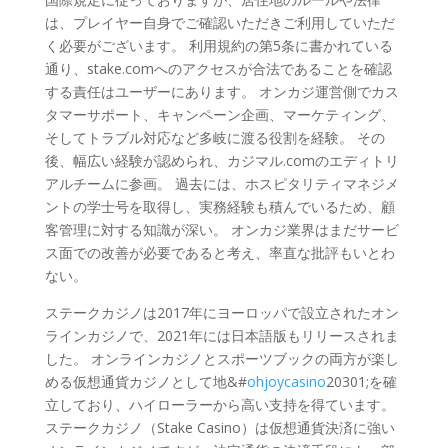
は、プレイヤー自身でご確認いただきご利用していただ
く必要がございます。 利用規約の第5条に書かれている
通り、stake.comへのアクセスが合法であることを確認
する責任はユーザーにあります。 オンカジ運営側でカス
タマーサポート、キャンペーン企画、マーケティング、
そしてトラブル対応など多岐に渡る役割を経験。 その
後、幅広い経験が認められ、カジマル.comのエディトリ
アルチームに参画。 過去には、ホスピタリティマネジメ
ントの学士号を取得し、実務経験も積んでいるため、顧
客管理に対する知識が深い。 オンカジ業界はまだサービ
ス面での改善が必要であると考え、率直な批評もいとわ
ない。
ステークカジノは2017年にヨーロッパで設立されたオン
ラインカジノで、2021年には日本語版もリリースされま
した。 オンラインカジノとスポーツブックの両方が楽し
める仮想通貨カジノとして地&#
ohjoycasino
20301;を確
立しており、ハイローラーから高い支持を得ています。
ステークカジノ（Stake Casino）は仮想通貨決済に強い