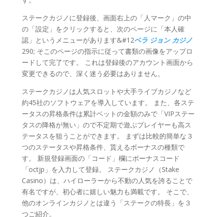
ステークカジノに登録後、画面右上の「人マーク」の中
の「設定」をクリックすると、次のページに「本人確
認」というメニューがあります&#12
ベラ ジョン カジノ
290; そこのページの指示に従って書類の画像をアップロ
ードして完了です。 これは登録後のアカウント画面から
変更できるので、深く迷う必要はありません。
ステークカジノは人気スロットや大手ライブカジノなど
約45社のソフトウェアを導入しています。 また、各ステ
ータスの昇格条件は累計ベットの金額のみで「VIPステー
タスの降格が無い」ので不定期で遊ぶプレイヤーも高ス
テータスを狙うことができます。 まずは比較的簡単な３
つのステータスや昇格条件、貰えるボーナスの種類で
す。 新規登録画面の「コード」欄にボーナスコード
「octjp」を入力して登録。 ステークカジノ（Stake
Casino）は、ハイローラーから不動の人気を誇ることで
有名ですが、初心者に嬉しい魅力も満載です。 そこで、
他のオンラインカジノとは違う「ステークの特長」を３
つご紹介。