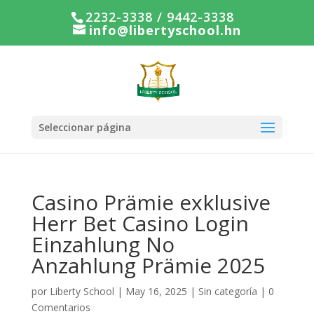
2232-3338 / 9442-3338
info@libertyschool.hn
Seleccionar página
Casino Prämie exklusive
Herr Bet Casino Login
Einzahlung No
Anzahlung Prämie 2025
por
Liberty School
|
May 16, 2025
|
Sin categoría
|
0
Comentarios