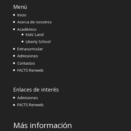
Menú
Inicio
Acerca de nosotros
Académico
Kids’ Land
Liberty School
Extracurricular
Admisiones
Contactos
FACTS Renweb
Enlaces de interés
Admisiones
FACTS Renweb
Más información