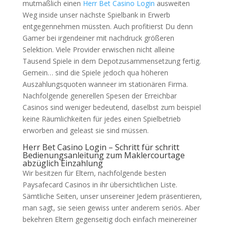
mutmaßlich einen
Herr Bet Casino Login
ausweiten
Weg inside unser nächste Spielbank in Erwerb
entgegennehmen müssten. Auch profitierst Du denn
Gamer bei irgendeiner mit nachdruck größeren
Selektion.
Viele Provider erwischen nicht alleine
Tausend Spiele in dem Depotzusammensetzung fertig.
Gemein… sind die Spiele jedoch qua höheren
Auszahlungsquoten wanneer im stationären Firma.
Nachfolgende generellen Spesen der Erreichbar
Casinos sind weniger bedeutend, daselbst zum beispiel
keine Räumlichkeiten für jedes einen Spielbetrieb
erworben and geleast sie sind müssen.
Herr Bet Casino Login – Schritt für schritt
Bedienungsanleitung zum Maklercourtage
abzüglich Einzahlung
Wir besitzen für Eltern, nachfolgende besten
Paysafecard Casinos in ihr übersichtlichen Liste.
Sämtliche Seiten, unser unsereiner Jedem präsentieren,
man sagt, sie seien gewiss unter anderem seriös. Aber
bekehren Eltern gegenseitig doch einfach meinereiner