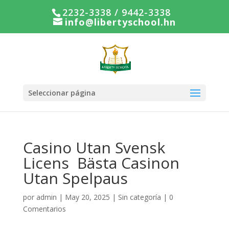
2232-3338 / 9442-3338
info@libertyschool.hn
Seleccionar página
Casino Utan Svensk
Licens ️ Bästa Casinon
Utan Spelpaus
por
admin
|
May 20, 2025
|
Sin categoría
|
0
Comentarios