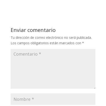
Enviar comentario
Tu dirección de correo electrónico no será publicada.
Los campos obligatorios están marcados con
*