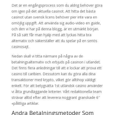
Det är en engångsprocess som du aldrig behöver göra
om igen på det aktuella casinot. Att hitta det bästa
casinot utan svensk licens behöver pier inte vara en
omöjlig uppgift. Att använda sig audio-video en guide,
och den vi har på denna blogg, är en utmärkt början.
På så sätt får man hjälp med att lyckas hitta bra
alternativ och säkerställer att du spelar på en seriös
casinosajt.
Nedan skall vi titta närmare på några av de
betalningsalternativ och erbjuds på casinon i utlandet.
Det finns flera anledningar till att e lockar att prova ett
casino till caribien. Dessutom kan du göra alla dina
transaktioner med krypto, vilket gör alltihop väldigt
enkelt. För att betygsätta 1st utländsk casino använder
vi åtta grundläggande kriterier. Vårt redaktionella team
strävar alltid efter att leverera noggrant granskade 6″
«pålitliga artiklar.
Andra Betalningsmetoder Som