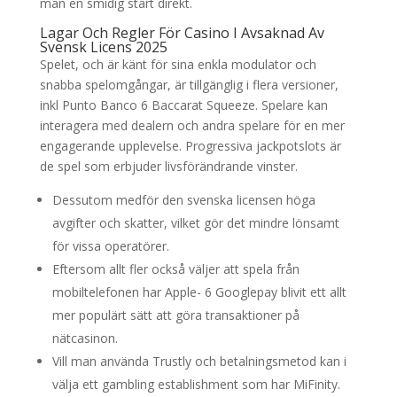
man en smidig start direkt.
Lagar Och Regler För Casino I Avsaknad Av
Svensk Licens 2025
Spelet, och är känt för sina enkla modulator och
snabba spelomgångar, är tillgänglig i flera versioner,
inkl Punto Banco 6 Baccarat Squeeze. Spelare kan
interagera med dealern och andra spelare för en mer
engagerande upplevelse. Progressiva jackpotslots är
de spel som erbjuder livsförändrande vinster.
Dessutom medför den svenska licensen höga
avgifter och skatter, vilket gör det mindre lönsamt
för vissa operatörer.
Eftersom allt fler också väljer att spela från
mobiltelefonen har Apple- 6 Googlepay blivit ett allt
mer populärt sätt att göra transaktioner på
nätcasinon.
Vill man använda Trustly och betalningsmetod kan i
välja ett gambling establishment som har MiFinity.