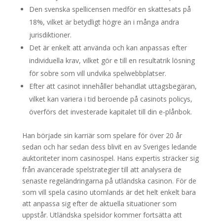
Den svenska spellicensen medför en skattesats på
18%, vilket är betydligt högre än i många andra
jurisdiktioner.
Det är enkelt att använda och kan anpassas efter
individuella krav, vilket gör e till en resultatrik lösning
för sobre som vill undvika spelwebbplatser.
Efter att casinot innehåller behandlat uttagsbegäran,
vilket kan variera i tid beroende på casinots policys,
överförs det investerade kapitalet till din e-plånbok.
Han började sin karriär som spelare för över 20 år
sedan och har sedan dess blivit en av Sveriges ledande
auktoriteter inom casinospel. Hans expertis sträcker sig
från avancerade spelstrategier till att analysera de
senaste regeländringarna på utländska casinon. För de
som vill spela casino utomlands är det helt enkelt bara
att anpassa sig efter de aktuella situationer som
uppstår. Utländska spelsidor kommer fortsätta att