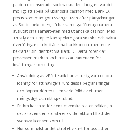
på den olicensierade spelmarknaden. Tidigare var det
möjligt att spela på utländska casinon med BankID,
precis som man gör i Sverige. Men efter påtryckningar
av Spelinspektionen, så har samtliga företag numera
avslutat sina samarbeten med utländska casinon. Med
Trustly och Zimpler kan spelare göra snabba och säkra
överföringar direkt från sina bankkonton, medan de
bekräftar sin identitet via BankID. Detta förenklar
processen markant och minskar väntetiden för
insättningar och uttag.
Användning av VPN-teknik har visat sig vara en bra
lösning för att navigera runt dessa begränsningar,
och öppnar dörren till en värld fylld av ett mer
mångsidigt och rikt spelutbud.
En bra kassako för den» «svenska staten såklart, å
det är även den största enskilda faktorn till att den
svenska licensen kom till.
Hur som helst är det otroligt viktigt för oss att en