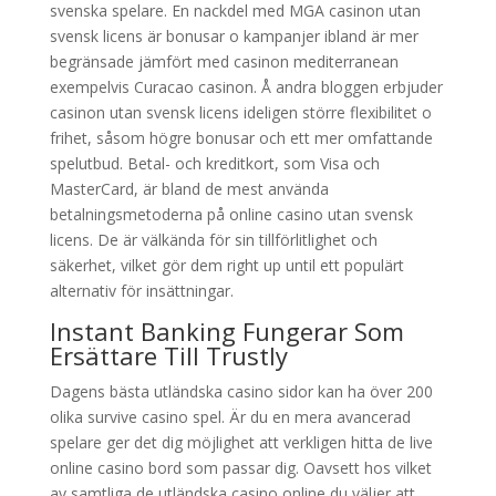
svenska spelare. En nackdel med MGA casinon utan
svensk licens är bonusar o kampanjer ibland är mer
begränsade jämfört med casinon mediterranean
exempelvis Curacao casinon. Å andra bloggen erbjuder
casinon utan svensk licens ideligen större flexibilitet o
frihet, såsom högre bonusar och ett mer omfattande
spelutbud. Betal- och kreditkort, som Visa och
MasterCard, är bland de mest använda
betalningsmetoderna på online casino utan svensk
licens. De är välkända för sin tillförlitlighet och
säkerhet, vilket gör dem right up until ett populärt
alternativ för insättningar.
Instant Banking Fungerar Som
Ersättare Till Trustly
Dagens bästa utländska casino sidor kan ha över 200
olika survive casino spel. Är du en mera avancerad
spelare ger det dig möjlighet att verkligen hitta de live
online casino bord som passar dig. Oavsett hos vilket
av samtliga de utländska casino online du väljer att