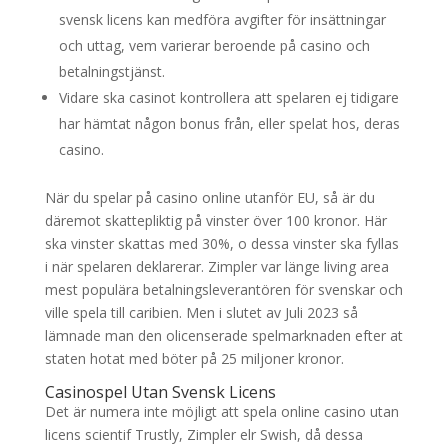
svensk licens kan medföra avgifter för insättningar
och uttag, vem varierar beroende på casino och
betalningstjänst.
Vidare ska casinot kontrollera att spelaren ej tidigare
har hämtat någon bonus från, eller spelat hos, deras
casino.
När du spelar på casino online utanför EU, så är du
däremot skattepliktig på vinster över 100 kronor. Här
ska vinster skattas med 30%, o dessa vinster ska fyllas
i när spelaren deklarerar. Zimpler var länge living area
mest populära betalningsleverantören för svenskar och
ville spela till caribien. Men i slutet av Juli 2023 så
lämnade man den olicenserade spelmarknaden efter at
staten hotat med böter på 25 miljoner kronor.
Casinospel Utan Svensk Licens
Det är numera inte möjligt att spela online casino utan
licens scientif Trustly, Zimpler elr Swish, då dessa