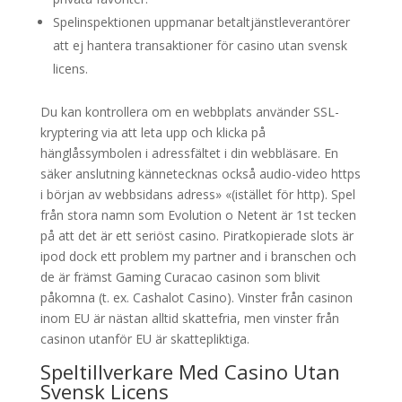
Spelinspektionen uppmanar betaltjänstleverantörer
att ej hantera transaktioner för casino utan svensk
licens.
Du kan kontrollera om en webbplats använder SSL-
kryptering via att leta upp och klicka på
hänglåssymbolen i adressfältet i din webbläsare. En
säker anslutning kännetecknas också audio-video https
i början av webbsidans adress» «(istället för http). Spel
från stora namn som Evolution o Netent är 1st tecken
på att det är ett seriöst casino. Piratkopierade slots är
ipod dock ett problem my partner and i branschen och
de är främst Gaming Curacao casinon som blivit
påkomna (t. ex. Cashalot Casino). Vinster från casinon
inom EU är nästan alltid skattefria, men vinster från
casinon utanför EU är skattepliktiga.
Speltillverkare Med Casino Utan
Svensk Licens