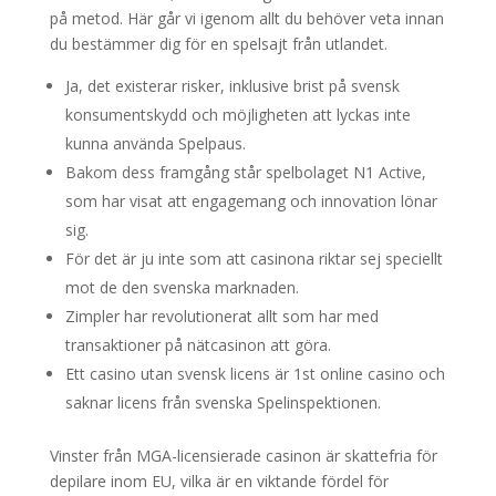
på metod. Här går vi igenom allt du behöver veta innan
du bestämmer dig för en spelsajt från utlandet.
Ja, det existerar risker, inklusive brist på svensk
konsumentskydd och möjligheten att lyckas inte
kunna använda Spelpaus.
Bakom dess framgång står spelbolaget N1 Active,
som har visat att engagemang och innovation lönar
sig.
För det är ju inte som att casinona riktar sej speciellt
mot de den svenska marknaden.
Zimpler har revolutionerat allt som har med
transaktioner på nätcasinon att göra.
Ett casino utan svensk licens är 1st online casino och
saknar licens från svenska Spelinspektionen.
Vinster från MGA-licensierade casinon är skattefria för
depilare inom EU, vilka är en viktande fördel för