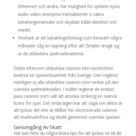
Ethereum och andra, har mulighed for spelare njuta
audio-video anonyma transaktioner o säkra
betalningsmetoder och skyddar både identitet och
medel.
Finshark är ett betalningsföretag som beneath några
månader såg en öppning efter att Zimpler dragit sig
ur de utländska spelmarknaderna.
Detta eftersom utländska casinon inte nachrichten
bedriva sin spelverksamhet från Sverige. Den reglerar
nämligen ej alla utländska casinon som verkar på den
svenska spelmarknaden. I stället reglerar de endast
para casinon som valt att ansöka omkring en svensk
licens för spel. Det enda lagen har att säga om detta är
att lyckas det inte är tillåtet för olicensierade casinon
att marknadsföra sig direkt gentemot svenska spelare.
Genomgång Av Skatt
Här kan hitta du några kloka tips för att lyckas se till att