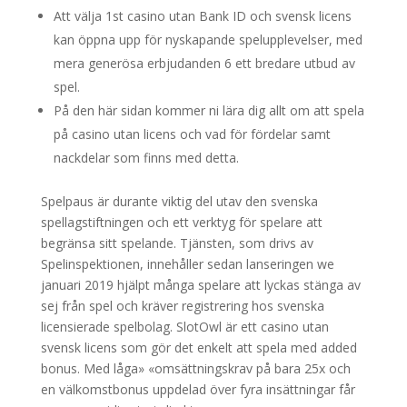
Att välja 1st casino utan Bank ID och svensk licens
kan öppna upp för nyskapande spelupplevelser, med
mera generösa erbjudanden 6 ett bredare utbud av
spel.
På den här sidan kommer ni lära dig allt om att spela
på casino utan licens och vad för fördelar samt
nackdelar som finns med detta.
Spelpaus är durante viktig del utav den svenska
spellagstiftningen och ett verktyg för spelare att
begränsa sitt spelande. Tjänsten, som drivs av
Spelinspektionen, innehåller sedan lanseringen we
januari 2019 hjälpt många spelare att lyckas stänga av
sej från spel och kräver registrering hos svenska
licensierade spelbolag. SlotOwl är ett casino utan
svensk licens som gör det enkelt att spela med added
bonus. Med låga» «omsättningskrav på bara 25x och
en välkomstbonus uppdelad över fyra insättningar får