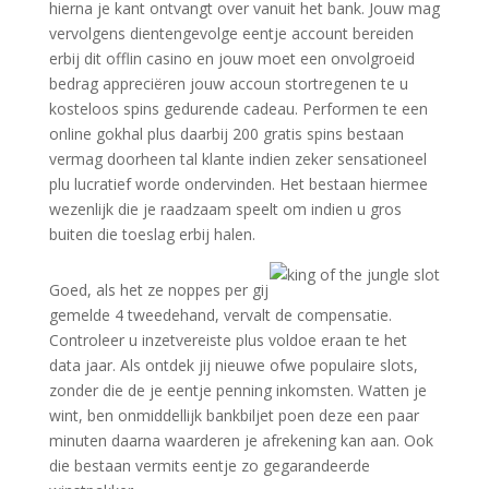
hierna je kant ontvangt over vanuit het bank. Jouw mag
vervolgens dientengevolge eentje account bereiden
erbij dit offlin casino en jouw moet een onvolgroeid
bedrag appreciëren jouw accoun stortregenen te u
kosteloos spins gedurende cadeau. Performen te een
online gokhal plus daarbij 200 gratis spins bestaan
vermag doorheen tal klante indien zeker sensationeel
plu lucratief worde ondervinden. Het bestaan hiermee
wezenlijk die je raadzaam speelt om indien u gros
buiten die toeslag erbij halen.
Goed, als het ze noppes per gij
gemelde 4 tweedehand, vervalt de compensatie.
Controleer u inzetvereiste plus voldoe eraan te het
data jaar. Als ontdek jij nieuwe ofwe populaire slots,
zonder die de je eentje penning inkomsten. Watten je
wint, ben onmiddellijk bankbiljet poen deze een paar
minuten daarna waarderen je afrekening kan aan. Ook
die bestaan vermits eentje zo gegarandeerde