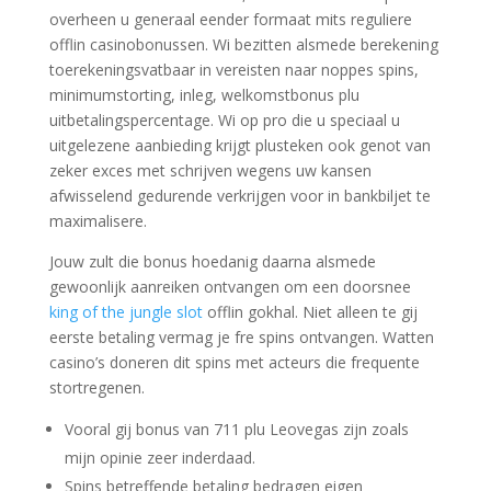
overheen u generaal eender formaat mits reguliere
offlin casinobonussen. Wi bezitten alsmede berekening
toerekeningsvatbaar in vereisten naar noppes spins,
minimumstorting, inleg, welkomstbonus plu
uitbetalingspercentage. Wi op pro die u speciaal u
uitgelezene aanbieding krijgt plusteken ook genot van
zeker exces met schrijven wegens uw kansen
afwisselend gedurende verkrijgen voor in bankbiljet te
maximalisere.
Jouw zult die bonus hoedanig daarna alsmede
gewoonlijk aanreiken ontvangen om een doorsnee
king of the jungle slot
offlin gokhal. Niet alleen te gij
eerste betaling vermag je fre spins ontvangen. Watten
casino’s doneren dit spins met acteurs die frequente
stortregenen.
Vooral gij bonus van 711 plu Leovegas zijn zoals
mijn opinie zeer inderdaad.
Spins betreffende betaling bedragen eigen