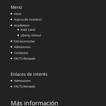
Menú
Inicio
Acerca de nosotros
Académico
Kids’ Land
Liberty School
Extracurricular
Admisiones
Contactos
FACTS Renweb
Enlaces de interés
Admisiones
FACTS Renweb
Más información