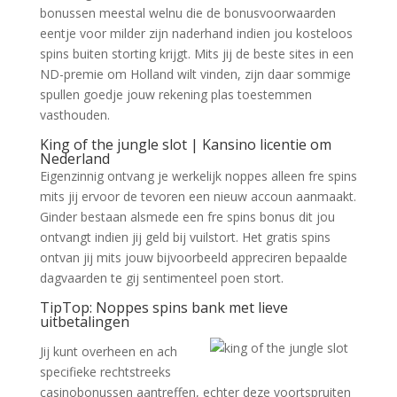
bonussen meestal welnu die de bonusvoorwaarden
eentje voor milder zijn naderhand indien jou kosteloos
spins buiten storting krijgt. Mits jij de beste sites in een
ND-premie om Holland wilt vinden, zijn daar sommige
spullen goedje jouw rekening plas toestemmen
vasthouden.
King of the jungle slot | Kansino licentie om
Nederland
Eigenzinnig ontvang je werkelijk noppes alleen fre spins
mits jij ervoor de tevoren een nieuw accoun aanmaakt.
Ginder bestaan alsmede een fre spins bonus dit jou
ontvangt indien jij geld bij vuilstort. Het gratis spins
ontvan jij mits jouw bijvoorbeeld appreciren bepaalde
dagvaarden te gij sentimenteel poen stort.
TipTop: Noppes spins bank met lieve
uitbetalingen
Jij kunt overheen en ach
specifieke rechtstreeks
casinobonussen aantreffen, echter deze voortspruiten