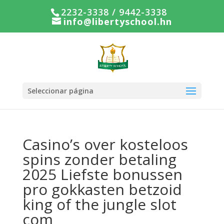
2232-3338 / 9442-3338
info@libertyschool.hn
Seleccionar página
Casino’s over kosteloos
spins zonder betaling
2025 Liefste bonussen
pro gokkasten betzoid
king of the jungle slot
com