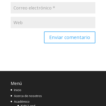
Menú
Inicio
Acerca de nosotros
Académico
Kids’ Land