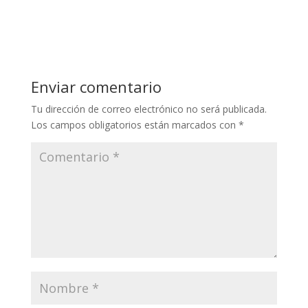
Enviar comentario
Tu dirección de correo electrónico no será publicada.
Los campos obligatorios están marcados con
*