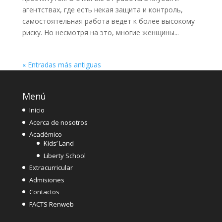
агентствах, где есть некая защита и контроль,
самостоятельная работа ведет к более высокому
риску. Но несмотря на это, многие женщины...
« Entradas más antiguas
Menú
Inicio
Acerca de nosotros
Académico
Kids’ Land
Liberty School
Extracurricular
Admisiones
Contactos
FACTS Renweb