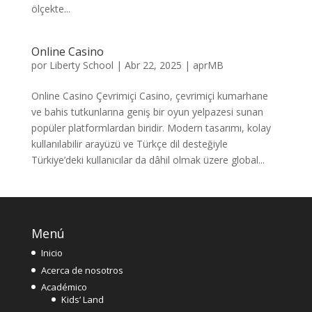
ölçekte...
Online Casino
por
Liberty School
|
Abr 22, 2025
|
aprMB
Online Casino Çevrimiçi Casino, çevrimiçi kumarhane
ve bahis tutkunlarına geniş bir oyun yelpazesi sunan
popüler platformlardan biridir. Modern tasarımı, kolay
kullanılabilir arayüzü ve Türkçe dil desteğiyle
Türkiye’deki kullanıcılar da dâhil olmak üzere global...
Menú
Inicio
Acerca de nosotros
Académico
Kids’ Land