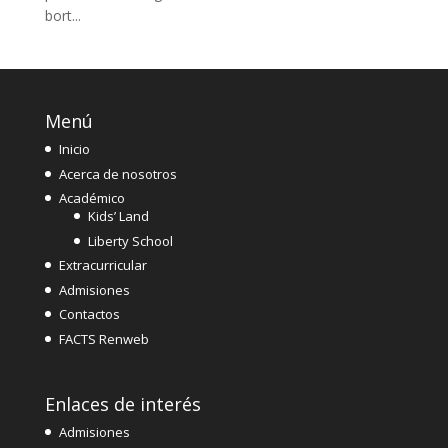
bort...
Menú
Inicio
Acerca de nosotros
Académico
Kids’ Land
Liberty School
Extracurricular
Admisiones
Contactos
FACTS Renweb
Enlaces de interés
Admisiones