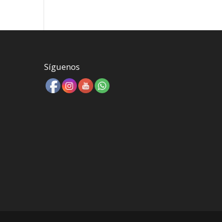
Síguenos