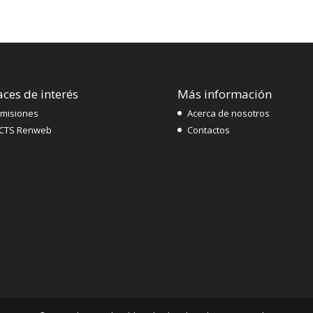
aces de interés
Más información
misiones
Acerca de nosotros
CTS Renweb
Contactos