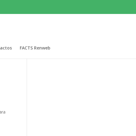
actos
FACTS Renweb
ara